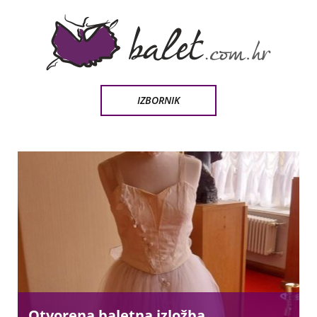
IZBORNIK
Otvorena baletna izložba