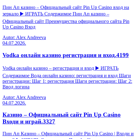
Пин Ап казино – Официальный сайт Pin Up Casino вход на
зеркало ▶️ ИГРАТЬ Содержимое Пин Ап казино –
Официальный сайт Преимущества официального сайта Pin
Up Casino Вход
Autor: Alex Andreeva
04.07.2026.
Vodka онлайн казино регистрация и вход.4199
Vodka онлайн казино – регистрация и вход ▶️ ИГРАТЬ
Содержимое Вода онлайн казино: регистрация и вход Шаги
регистрации: Шаг 1: регистрация Шаги регистрации: Шаг 2:
Ввод логина
Autor: Alex Andreeva
04.07.2026.
Казино – Официальный сайт Pin Up Casino
Входи и играй.3327
Пин Ап Казино – Официальный сайт Pin Up Casino | Входи и