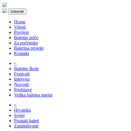
Izbornik
Home
Vijesti
Povijest
Baletne priče
Za početnike
Balerina projekt
Kontakt
<
Baletne škole
Festivali
Intervjui
Novosti
Predstave
Velika baletna imena
<
Hrvatska
Svijet
Poznati baleti
Zanimljivosti