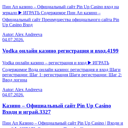
Пин Ап казино – Официальный сайт Pin Up Casino вход на
зеркало ▶️ ИГРАТЬ Содержимое Пин Ап казино –
Официальный сайт Преимущества официального сайта Pin
Up Casino Вход
Autor: Alex Andreeva
04.07.2026.
Vodka онлайн казино регистрация и вход.4199
Vodka онлайн казино – регистрация и вход ▶️ ИГРАТЬ
Содержимое Вода онлайн казино: регистрация и вход Шаги
регистрации: Шаг 1: регистрация Шаги регистрации: Шаг 2:
Ввод логина
Autor: Alex Andreeva
04.07.2026.
Казино – Официальный сайт Pin Up Casino
Входи и играй.3327
Пин Ап Казино – Официальный сайт Pin Up Casino | Входи и