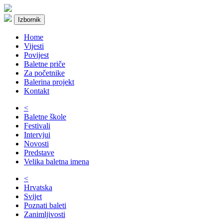
Izbornik
Home
Vijesti
Povijest
Baletne priče
Za početnike
Balerina projekt
Kontakt
<
Baletne škole
Festivali
Intervjui
Novosti
Predstave
Velika baletna imena
<
Hrvatska
Svijet
Poznati baleti
Zanimljivosti