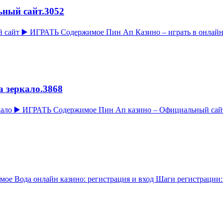
ьный сайт.3052
ый сайт ▶️ ИГРАТЬ Содержимое Пин Ап Казино – играть в онлай
а зеркало.3868
ркало ▶️ ИГРАТЬ Содержимое Пин Ап казино – Официальный сай
мое Вода онлайн казино: регистрация и вход Шаги регистрации: