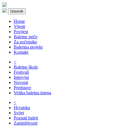
Izbornik
Home
Vijesti
Povijest
Baletne priče
Za početnike
Balerina projekt
Kontakt
<
Baletne škole
Festivali
Intervjui
Novosti
Predstave
Velika baletna imena
<
Hrvatska
Svijet
Poznati baleti
Zanimljivosti