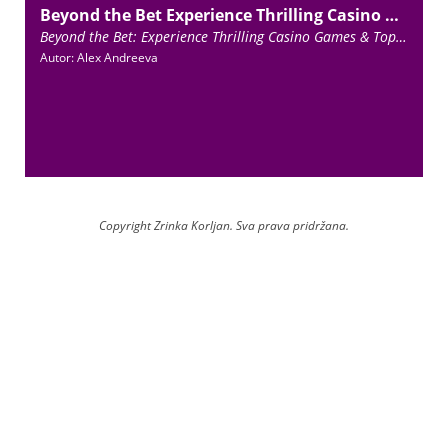
Beyond the Bet Experience Thrilling Casino Games & Top Sportsbook Action with 4rabet.
Beyond the Bet: Experience Thrilling Casino Games & Top Sportsbook Action with 4rabet. A Deep Dive into 4rabet’s Casino Games Exploring the Variety of Slot Games The Thri
Autor: Alex Andreeva
Copyright Zrinka Korljan. Sva prava pridržana.