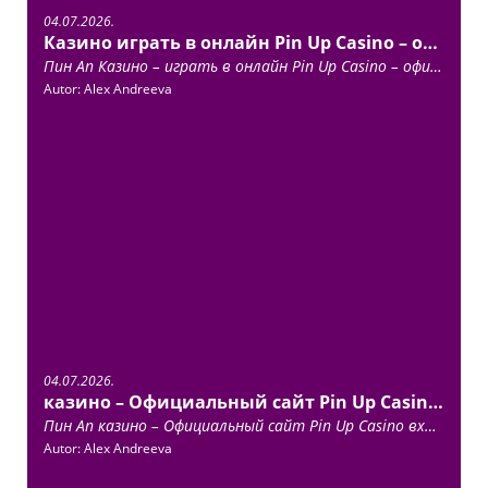
04.07.2026.
Казино играть в онлайн Pin Up Casino – официальный сайт.3052
Пин Ап Казино – играть в онлайн Pin Up Casino – официальный сайт ▶️ ИГРАТЬ Содержимое Пин Ап Казино – играть в онлайн Официальный сайт Pin Up Casino Преимущества официального
Autor: Alex Andreeva
04.07.2026.
казино – Официальный сайт Pin Up Casino вход на зеркало.3868
Пин Ап казино – Официальный сайт Pin Up Casino вход на зеркало ▶️ ИГРАТЬ Содержимое Пин Ап казино – Официальный сайт Преимущества официального сайта Pin Up Casino Вход
Autor: Alex Andreeva