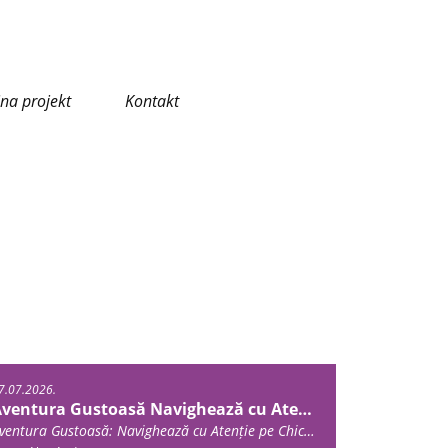
ina projekt
Kontakt
7.07.2026.
Aventura Gustoasă Navighează cu Atenție pe Chicken Road și Multiplică-ți Câștigurile la Fiecare Pas!
Aventura Gustoasă: Navighează cu Atenție pe Chicken Road și Multiplică-ți Câștigurile la Fiecare Pas! Principiile de Funcționare ale Chicken Road Strategii de Joc și Gestionarea Ri