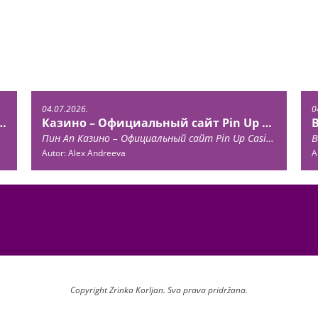
04.07.2026.
0
зино регистрация и вход.4199
Казино – Официальный сайт Pin Up Casino Входи и играй.3327
Пин Ап Казино – Официальный сайт Pin Up Casino | Входи и играй
Autor: Alex Andreeva
A
Copyright Zrinka Korljan. Sva prava pridržana.