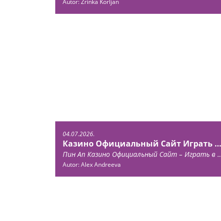
Autor: Zrinka Korljan
04.07.2026.
Казино Официальный Сайт Играть в Онлайн Казино Pin Up
Пин Ап Казино Официальный Сайт – Играть
Autor: Alex Andreeva