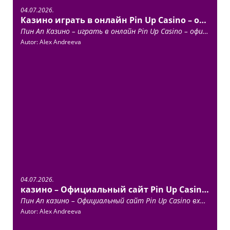
04.07.2026.
Казино играть в онлайн Pin Up Casino – официальный сайт.3052
Пин Ап Казино – играть в онлайн Pin Up Casino – официальный сайт ▶️ ИГРАТЬ Содержимое Пин Ап Казино – играть в онлайн Официальный сайт Pin Up Casino Преимущества официального
Autor: Alex Andreeva
04.07.2026.
казино – Официальный сайт Pin Up Casino вход на зеркало.3868
Пин Ап казино – Официальный сайт Pin Up Casino вход на зеркало ▶️ ИГРАТЬ Содержимое Пин Ап казино – Официальный сайт Преимущества официального сайта Pin Up Casino Вход
Autor: Alex Andreeva