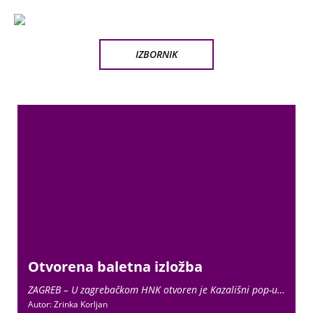
IZBORNIK
Otvorena baletna izložba
ZAGREB – U zagrebačkom HNK otvoren je Kazališni pop-up muzej, a prva izložba posvećena je baletu. S jedne strane radi se o povijesti Giselle u Zagrebu, a s druge je tu priča
Autor: Zrinka Korljan