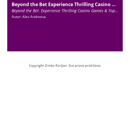
Beyond the Bet Experience Thrilling Casino Games & Top Sportsbook Action with 4rabet.
Beyond the Bet: Experience Thrilling Casino Games & Top Sportsbook Action with 4rabet. A Deep Dive into 4rabet’s Casino Games Exploring the Variety of Slot Games The Thri
Autor: Alex Andreeva
Copyright Zrinka Korljan. Sva prava pridržana.