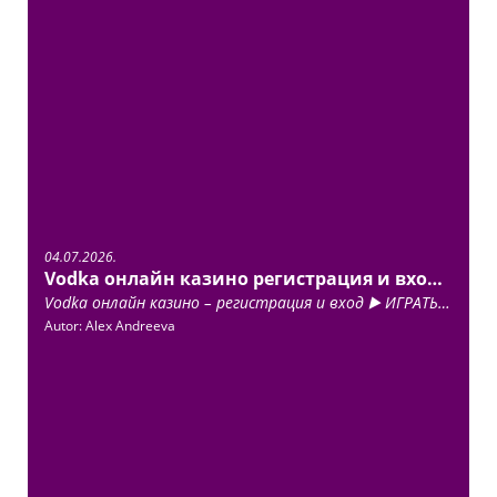
04.07.2026.
Vodka онлайн казино регистрация и вход.4199
Vodka онлайн казино – регистрация и вход ▶️ ИГРАТЬ Содержимое Вода онлайн казино: регистрация и вход Шаги регистрации: Шаг 1: регистрация Шаги регистрации: Шаг 2: Ввод логина
Autor: Alex Andreeva