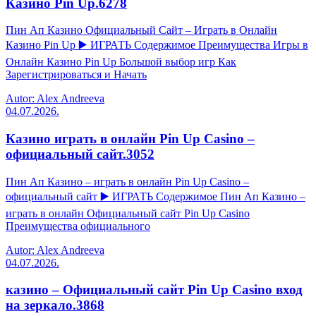
Казино Pin Up.6278
Пин Ап Казино Официальный Сайт – Играть в Онлайн
Казино Pin Up ▶️ ИГРАТЬ Содержимое Преимущества Игры в
Онлайн Казино Pin Up Большой выбор игр Как
Зарегистрироваться и Начать
Autor: Alex Andreeva
04.07.2026.
Казино играть в онлайн Pin Up Casino –
официальный сайт.3052
Пин Ап Казино – играть в онлайн Pin Up Casino –
официальный сайт ▶️ ИГРАТЬ Содержимое Пин Ап Казино –
играть в онлайн Официальный сайт Pin Up Casino
Преимущества официального
Autor: Alex Andreeva
04.07.2026.
казино – Официальный сайт Pin Up Casino вход
на зеркало.3868