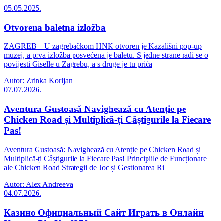
05.05.2025.
Otvorena baletna izložba
ZAGREB – U zagrebačkom HNK otvoren je Kazališni pop-up
muzej, a prva izložba posvećena je baletu. S jedne strane radi se o
povijesti Giselle u Zagrebu, a s druge je tu priča
Autor: Zrinka Korljan
07.07.2026.
Aventura Gustoasă Navighează cu Atenție pe
Chicken Road și Multiplică-ți Câștigurile la Fiecare
Pas!
Aventura Gustoasă: Navighează cu Atenție pe Chicken Road și
Multiplică-ți Câștigurile la Fiecare Pas! Principiile de Funcționare
ale Chicken Road Strategii de Joc și Gestionarea Ri
Autor: Alex Andreeva
04.07.2026.
Казино Официальный Сайт Играть в Онлайн