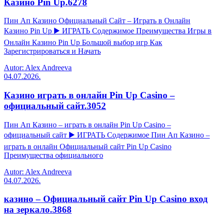
Казино Pin Up.6278
Пин Ап Казино Официальный Сайт – Играть в Онлайн
Казино Pin Up ▶️ ИГРАТЬ Содержимое Преимущества Игры в
Онлайн Казино Pin Up Большой выбор игр Как
Зарегистрироваться и Начать
Autor: Alex Andreeva
04.07.2026.
Казино играть в онлайн Pin Up Casino –
официальный сайт.3052
Пин Ап Казино – играть в онлайн Pin Up Casino –
официальный сайт ▶️ ИГРАТЬ Содержимое Пин Ап Казино –
играть в онлайн Официальный сайт Pin Up Casino
Преимущества официального
Autor: Alex Andreeva
04.07.2026.
казино – Официальный сайт Pin Up Casino вход
на зеркало.3868