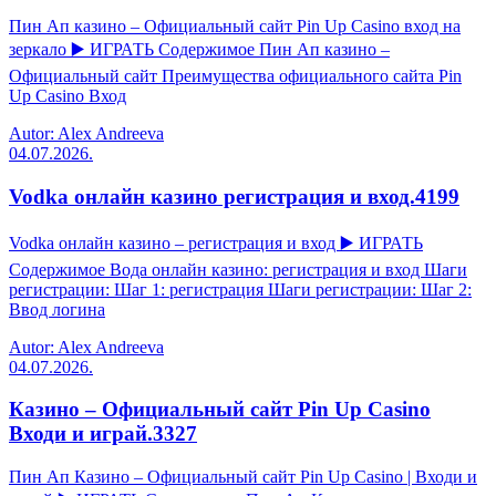
Пин Ап казино – Официальный сайт Pin Up Casino вход на
зеркало ▶️ ИГРАТЬ Содержимое Пин Ап казино –
Официальный сайт Преимущества официального сайта Pin
Up Casino Вход
Autor: Alex Andreeva
04.07.2026.
Vodka онлайн казино регистрация и вход.4199
Vodka онлайн казино – регистрация и вход ▶️ ИГРАТЬ
Содержимое Вода онлайн казино: регистрация и вход Шаги
регистрации: Шаг 1: регистрация Шаги регистрации: Шаг 2:
Ввод логина
Autor: Alex Andreeva
04.07.2026.
Казино – Официальный сайт Pin Up Casino
Входи и играй.3327
Пин Ап Казино – Официальный сайт Pin Up Casino | Входи и