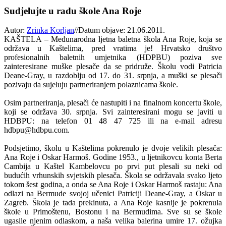
Sudjelujte u radu škole Ana Roje
Autor:
Zrinka Korljan
//
Datum objave: 21.06.2011.
KAŠTELA – Međunarodna ljetna baletna škola Ana Roje, koja se
održava u Kaštelima, pred vratima je! Hrvatsko društvo
profesionalnih baletnih umjetnika (HDPBU) poziva sve
zainteresirane muške plesače da se pridruže. Školu vodi Patricia
Deane-Gray, u razdoblju od 17. do 31. srpnja, a muški se plesači
pozivaju da sujeluju partneriranjem polaznicama škole.
Osim partneriranja, plesači će nastupiti i na finalnom koncertu škole,
koji se održava 30. srpnja. Svi zainteresirani mogu se javiti u
HDBPU: na telefon 01 48 47 725 ili na e-mail adresu
hdbpu@hdbpu.com.
Podsjetimo, školu u Kaštelima pokrenulo je dvoje velikih plesača:
Ana Roje i Oskar Harmoš. Godine 1953., u ljetnikovcu konta Berta
Cambija u Kaštel Kambelovcu po prvi put plesali su neki od
budućih vrhunskih svjetskih plesača. Škola se održavala svako ljeto
tokom šest godina, a onda se Ana Roje i Oskar Harmoš rastaju: Ana
odlazi na Bermude svojoj učenici Patriciji Deane-Gray, a Oskar u
Zagreb. Škola je tada prekinuta, a Ana Roje kasnije je pokrenula
škole u Primoštenu, Bostonu i na Bermudima. Sve su se škole
ugasile njenim odlaskom, a naša velika balerina umire 17. ožujka