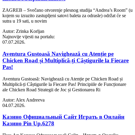
ZAGREB – Svečano otvorenje plesnog studija “Andrea’s Room” (u
kojem su izrazito zastupljeni satovi baleta za odrasle) održat će se
sutra u 19 sati, u novim
Autor: Zrinka Korljan
Najnovije vijesti na portalu:
07.07.2026.
Aventura Gustoasă Navighează cu Atenție pe
Chicken Road și Multiplică-ți Câștigurile la Fiecare
Pas!
Aventura Gustoasă: Navighează cu Atenție pe Chicken Road și
Multiplică-ți Câștigurile la Fiecare Pas! Principiile de Funcționare
ale Chicken Road Strategii de Joc și Gestionarea Ri
Autor: Alex Andreeva
04.07.2026.
Казино Официальный Сайт Играть в Онлайн
Казино Pin Up.6278