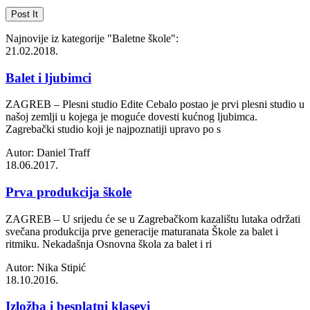
Najnovije iz kategorije
"Baletne škole"
:
21.02.2018.
Balet i ljubimci
ZAGREB – Plesni studio Edite Cebalo postao je prvi plesni studio u
našoj zemlji u kojega je moguće dovesti kućnog ljubimca.
Zagrebački studio koji je najpoznatiji upravo po s
Autor: Daniel Traff
18.06.2017.
Prva produkcija škole
ZAGREB – U srijedu će se u Zagrebačkom kazalištu lutaka održati
svečana produkcija prve generacije maturanata Škole za balet i
ritmiku. Nekadašnja Osnovna škola za balet i ri
Autor: Nika Stipić
18.10.2016.
Izložba i besplatni klasevi