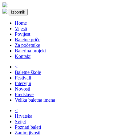
Izbornik
Home
Vijesti
Povijest
Baletne priče
Za početnike
Balerina projekt
Kontakt
<
Baletne škole
Festivali
Intervjui
Novosti
Predstave
Velika baletna imena
<
Hrvatska
Svijet
Poznati baleti
Zanimljivosti