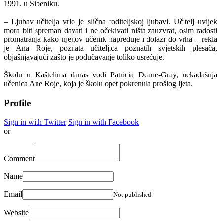
1991. u Šibeniku.
– Ljubav učitelja vrlo je slična roditeljskoj ljubavi. Učitelj uvijek
mora biti spreman davati i ne očekivati ništa zauzvrat, osim radosti
promatranja kako njegov učenik napreduje i dolazi do vrha – rekla
je Ana Roje, poznata učiteljica poznatih svjetskih plesača,
objašnjavajući zašto je podučavanje toliko usrećuje.
Školu u Kaštelima danas vodi Patricia Deane-Gray, nekadašnja
učenica Ane Roje, koja je školu opet pokrenula prošlog ljeta.
Profile
Sign in with Twitter
Sign in with Facebook
or
Comment
Name
Email
Not published
Website