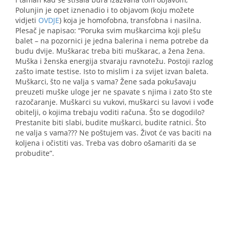
Polunjin je opet iznenadio i to objavom (koju možete
vidjeti
OVDJE
) koja je homofobna, transfobna i nasilna.
Plesač je napisao: “Poruka svim muškarcima koji plešu
balet – na pozornici je jedna balerina i nema potrebe da
budu dvije. Muškarac treba biti muškarac, a žena žena.
Muška i ženska energija stvaraju ravnotežu. Postoji razlog
zašto imate testise. Isto to mislim i za svijet izvan baleta.
Muškarci, što ne valja s vama? Žene sada pokušavaju
preuzeti muške uloge jer ne spavate s njima i zato što ste
razočaranje. Muškarci su vukovi, muškarci su lavovi i vođe
obitelji, o kojima trebaju voditi računa. Što se dogodilo?
Prestanite biti slabi, budite muškarci, budite ratnici. Što
ne valja s vama??? Ne poštujem vas. Život će vas baciti na
koljena i očistiti vas. Treba vas dobro ošamariti da se
probudite”.