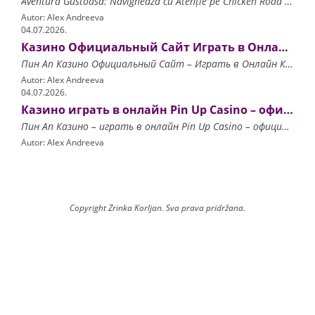
Aventura Gustoasă: Navighează cu Atenție pe Chicken Road și Multiplică-ți Câștigurile la Fiecare Pas! Principiile de Funcționare ale Chicken Road Strategii de Joc și Gestionarea Ri
Autor: Alex Andreeva
04.07.2026.
Казино Официальный Сайт Играть в Онлайн Казино Pin Up.6278
Пин Ап Казино Официальный Сайт – Играть в Онлайн Казино Pin Up ▶️ ИГРАТЬ Содержимое Преимущества Игры в Онлайн Казино Pin Up Большой выбор игр Как Зарегистрироваться и Начать
Autor: Alex Andreeva
04.07.2026.
Казино играть в онлайн Pin Up Casino – официальный сайт.3052
Пин Ап Казино – играть в онлайн Pin Up Casino – официальный сайт ▶️ ИГРАТЬ Содержимое Пин Ап Казино – играть в онлайн Официальный сайт Pin Up Casino Преимущества официального
Autor: Alex Andreeva
Copyright Zrinka Korljan. Sva prava pridržana.