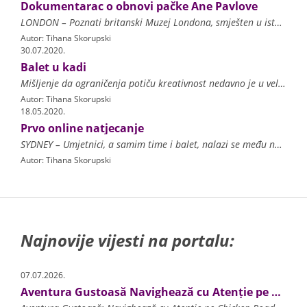
Dokumentarac o obnovi pačke Ane Pavlove
LONDON – Poznati britanski Muzej Londona, smješten u istoimenom gradu, objavio je snimke na kojima gledatelji mogu vidjeti na koji se način restaurirala baletna haljina
Autor: Tihana Skorupski
30.07.2020.
Balet u kadi
Mišljenje da ograničenja potiču kreativnost nedavno je u velikom stilu potvrdio novozelandski koreograf Corey Baker sa svojim najnovijim projektom Swan Lake Bath Ballet. Riječ je o
Autor: Tihana Skorupski
18.05.2020.
Prvo online natjecanje
SYDNEY – Umjetnici, a samim time i balet, nalazi se među najugroženijim industrijama koje je pogodila pandemija Covid-19. Brojne su predstave, premijere, gostovanja i natjeca
Autor: Tihana Skorupski
Najnovije vijesti na portalu:
07.07.2026.
Aventura Gustoasă Navighează cu Atenție pe Chicken Road și Multiplică-ți Câștigurile la Fiecare Pas!