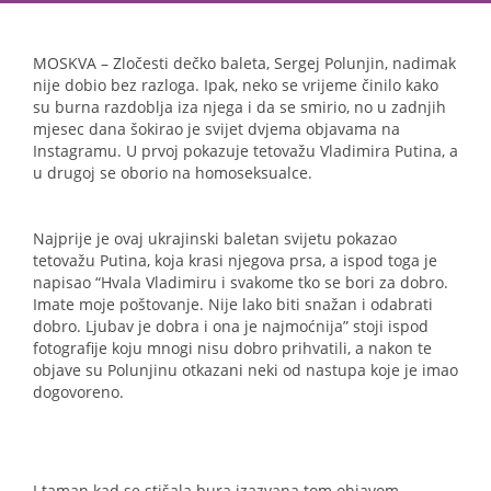
MOSKVA – Zločesti dečko baleta, Sergej Polunjin, nadimak
nije dobio bez razloga. Ipak, neko se vrijeme činilo kako
su burna razdoblja iza njega i da se smirio, no u zadnjih
mjesec dana šokirao je svijet dvjema objavama na
Instagramu. U prvoj pokazuje tetovažu Vladimira Putina, a
u drugoj se oborio na homoseksualce.
Najprije je ovaj ukrajinski baletan svijetu pokazao
tetovažu Putina, koja krasi njegova prsa, a ispod toga je
napisao “Hvala Vladimiru i svakome tko se bori za dobro.
Imate moje poštovanje. Nije lako biti snažan i odabrati
dobro. Ljubav je dobra i ona je najmoćnija” stoji ispod
fotografije koju mnogi nisu dobro prihvatili, a nakon te
objave su Polunjinu otkazani neki od nastupa koje je imao
dogovoreno.
I taman kad se stišala bura izazvana tom objavom,