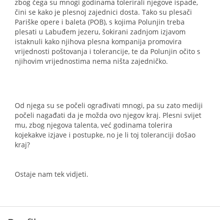
zbog čega su mnogi godinama tolerirali njegove ispade,
čini se kako je plesnoj zajednici dosta. Tako su plesači
Pariške opere i baleta (POB), s kojima Polunjin treba
plesati u Labuđem jezeru, šokirani zadnjom izjavom
istaknuli kako njihova plesna kompanija promovira
vrijednosti poštovanja i tolerancije, te da Polunjin očito s
njihovim vrijednostima nema ništa zajedničko.
Od njega su se počeli ograđivati mnogi, pa su zato mediji
počeli nagađati da je možda ovo njegov kraj. Plesni svijet
mu, zbog njegova talenta, već godinama tolerira
kojekakve izjave i postupke, no je li toj toleranciji došao
kraj?
Ostaje nam tek vidjeti.