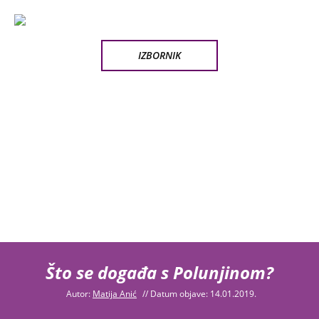
IZBORNIK
Što se događa s Polunjinom?
Autor:
Matija Anić
//
Datum objave: 14.01.2019.