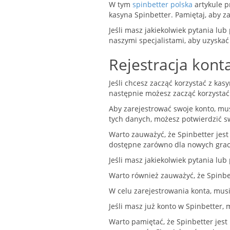
W tym
spinbetter polska
artykule p
kasyna Spinbetter. Pamiętaj, aby z
Jeśli masz jakiekolwiek pytania lu
naszymi specjalistami, aby uzyska
Rejestracja kont
Jeśli chcesz zacząć korzystać z kasy
następnie możesz zacząć korzystać
Aby zarejestrować swoje konto, mus
tych danych, możesz potwierdzić swo
Warto zauważyć, że Spinbetter jest 
dostępne zarówno dla nowych graczy
Jeśli masz jakiekolwiek pytania lub
Warto również zauważyć, że Spinbe
W celu zarejestrowania konta, musi
Jeśli masz już konto w Spinbetter,
Warto pamiętać, że Spinbetter jest 