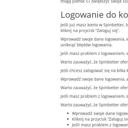
mogą pomóc Ci zwiększyć swoje sz
Logowanie do ko
Jeśli już masz konto w Spinbetter
kliknij na przycisk “Zaloguj się”.
Wprowadź swoje dane logowania, w t
uniknąć błędów logowania.
Jeśli masz problem z logowaniem, s
Warto zauważyć, że Spinbetter ofe
Jeśli chcesz zalogować się na kilka
Wprowadź swoje dane logowania, a n
Warto zauważyć, że Spinbetter ofe
Jeśli masz problem z logowaniem, s
Warto zauważyć, że Spinbetter ofe
Wprowadź swoje dane logow
Kliknij na przycisk “Zaloguj si
Jeśli masz problem z logowan