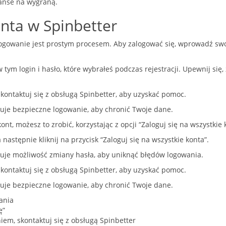
anse na wygraną.
nta w Spinbetter
, logowanie jest prostym procesem. Aby zalogować się, wprowadź sw
ym login i hasło, które wybrałeś podczas rejestracji. Upewnij się,
kontaktuj się z obsługą Spinbetter, aby uzyskać pomoc.
ruje bezpieczne logowanie, aby chronić Twoje dane.
 kont, możesz to zrobić, korzystając z opcji “Zaloguj się na wszystk
astępnie kliknij na przycisk “Zaloguj się na wszystkie konta”.
ruje możliwość zmiany hasła, aby uniknąć błędów logowania.
kontaktuj się z obsługą Spinbetter, aby uzyskać pomoc.
ruje bezpieczne logowanie, aby chronić Twoje dane.
ania
ę”
iem, skontaktuj się z obsługą Spinbetter