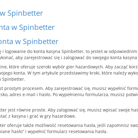
 w Spinbetter
ta w Spinbetter
onta w Spinbetter
ję i logowanie do konta kasyna Spinbetter, to jesteś w odpowiednim
ykonać, aby zarejestrować się i zalogować do swojego konta kasyna
ine, które oferuje szeroki wybór gier hazardowych. Aby zacząć korz
wojego konta. W tym artykule przedstawimy kroki, które należy wyko
 Spinbetter.
est prostym procesem. Aby zarejestrować się, musisz wypełnić formu
sko, adres e-mail i hasło. Po wypełnieniu formularza, musisz potwi
er jest równie proste. Aby zalogować się, musisz wpisać swoje hasło
stać z kasyna i grać w gry hazardowe.
er oferuje także możliwość resetowania hasła, jeśli zapomnisz swo
iane hasło” i wypełnić formularz resetowania hasła.