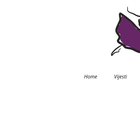
Home
Vijesti