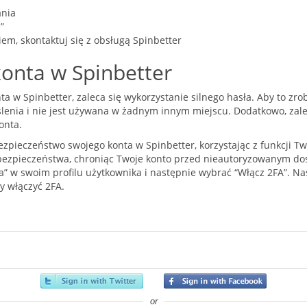
ania
”
iem, skontaktuj się z obsługą Spinbetter
konta w Spinbetter
a w Spinbetter, zaleca się wykorzystanie silnego hasła. Aby to zro
lenia i nie jest używana w żadnym innym miejscu. Dodatkowo, zale
onta.
pieczeństwo swojego konta w Spinbetter, korzystając z funkcji Two
bezpieczeństwa, chroniąc Twoje konto przed nieautoryzowanym dos
” w swoim profilu użytkownika i następnie wybrać “Włącz 2FA”. Nas
by włączyć 2FA.
or