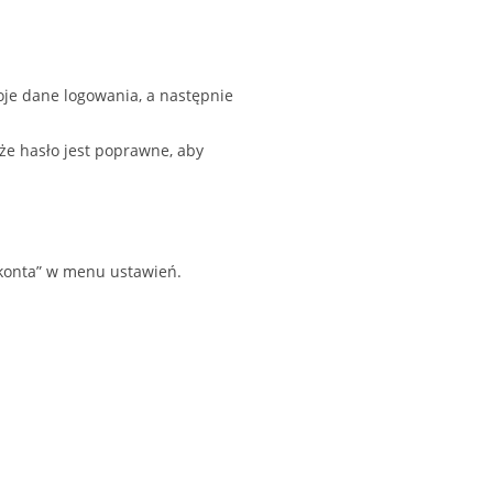
oje dane logowania, a następnie
 że hasło jest poprawne, aby
ie konta” w menu ustawień.