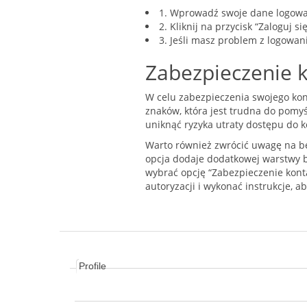
1. Wprowadź swoje dane logow
2. Kliknij na przycisk “Zaloguj się
3. Jeśli masz problem z logowan
Zabezpieczenie 
W celu zabezpieczenia swojego kont
znaków, która jest trudna do pomyś
uniknąć ryzyka utraty dostępu do k
Warto również zwrócić uwagę na bez
opcja dodaje dodatkowej warstwy 
wybrać opcję “Zabezpieczenie konta
autoryzacji i wykonać instrukcje, a
Profile