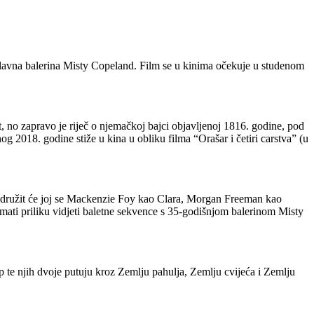
lavna balerina Misty Copeland. Film se u kinima očekuje u studenom
 no zapravo je riječ o njemačkoj bajci objavljenoj 1816. godine, pod
 2018. godine stiže u kina u obliku filma “Orašar i četiri carstva” (u
ridružit će joj se Mackenzie Foy kao Clara, Morgan Freeman kao
ati priliku vidjeti baletne sekvence s 35-godišnjom balerinom Misty
p te njih dvoje putuju kroz Zemlju pahulja, Zemlju cvijeća i Zemlju