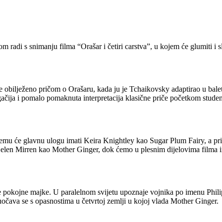
i s snimanju filma “Orašar i četiri carstva”, u kojem će glumiti i s
obilježeno pričom o Orašaru, kada ju je Tchaikovsky adaptirao u balet,
ija i pomalo pomaknuta interpretacija klasične priče početkom studenog
jemu će glavnu ulogu imati Keira Knightley kao Sugar Plum Fairy, a p
elen Mirren kao Mother Ginger, dok ćemo u plesnim dijelovima filma im
ne pokojne majke. U paralelnom svijetu upoznaje vojnika po imenu Phili
uočava se s opasnostima u četvrtoj zemlji u kojoj vlada Mother Ginger.