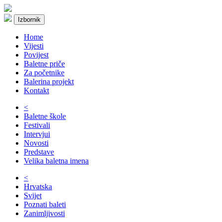
Izbornik
Home
Vijesti
Povijest
Baletne priče
Za početnike
Balerina projekt
Kontakt
<
Baletne škole
Festivali
Intervjui
Novosti
Predstave
Velika baletna imena
<
Hrvatska
Svijet
Poznati baleti
Zanimljivosti