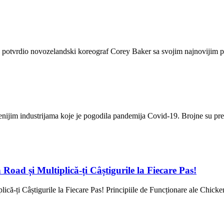
lu potvrdio novozelandski koreograf Corey Baker sa svojim najnovijim 
ijim industrijama koje je pogodila pandemija Covid-19. Brojne su preds
oad și Multiplică-ți Câștigurile la Fiecare Pas!
ă-ți Câștigurile la Fiecare Pas! Principiile de Funcționare ale Chicke