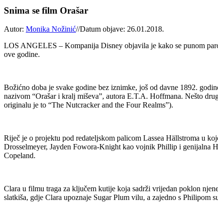
Snima se film Orašar
Autor:
Monika Nožinić
//
Datum objave: 26.01.2018.
LOS ANGELES – Kompanija Disney objavila je kako se punom parom rad
ove godine.
Božićno doba je svake godine bez iznimke, još od davne 1892. godine 
nazivom “Orašar i kralj miševa”, autora E.T.A. Hoffmana. Nešto drugač
originalu je to “The Nutcracker and the Four Realms”).
Riječ je o projektu pod redateljskom palicom Lassea Hällstroma u ko
Drosselmeyer, Jayden Fowora-Knight kao vojnik Phillip i genijalna H
Copeland.
Clara u filmu traga za ključem kutije koja sadrži vrijedan poklon nje
slatkiša, gdje Clara upoznaje Sugar Plum vilu, a zajedno s Philipom s