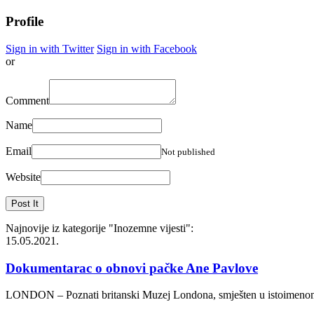
Profile
Sign in with Twitter
Sign in with Facebook
or
Comment
Name
Email
Not published
Website
Najnovije iz kategorije
"Inozemne vijesti"
:
15.05.2021.
Dokumentarac o obnovi pačke Ane Pavlove
LONDON – Poznati britanski Muzej Londona, smješten u istoimenom grad