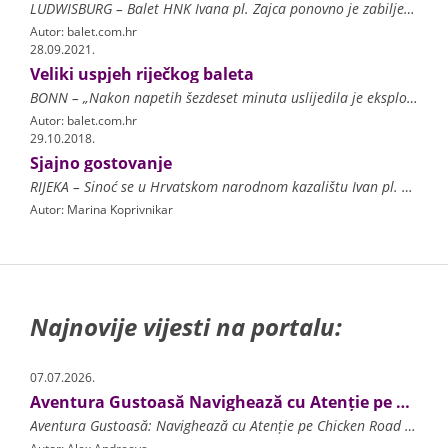
LUDWISBURG – Balet HNK Ivana pl. Zajca ponovno je zabilježio značajno međunarodno gostovanje i još jedan veliki uspjeh pred inozemnom publikom: u njemačkom su Ludwigsburgu 12
Autor: balet.com.hr
28.09.2021.
Veliki uspjeh riječkog baleta
BONN – „Nakon napetih šezdeset minuta uslijedila je eksplozija pljeska publike oduševljene izvrsnim ansamblom“, zaključuje u svom tekstu General-Azeiger, najtiražniji dnevni
Autor: balet.com.hr
29.10.2018.
Sjajno gostovanje
RIJEKA – Sinoć se u Hrvatskom narodnom kazalištu Ivan pl. Zajc u Rijeci plesalo mnogo jezika. Večer je bila posvećena gostima pod nazivom „EuropaBallett“ iz austrijskog grada
Autor: Marina Koprivnikar
Najnovije vijesti na portalu:
07.07.2026.
Aventura Gustoasă Navighează cu Atenție pe Chicken Road și Multiplică-ți Câștigurile la Fiecare Pas!
Aventura Gustoasă: Navighează cu Atenție pe Chicken Road și Multiplică-ți Câștigurile la Fiecare Pas! Principiile de Funcționare ale Chicken Road Strategii de Joc și Gestionarea Ri