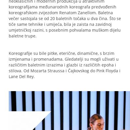
neoklasičnih i modernih produkcija u atraktivnim
koreografijama međunarodnih koreografa predvođenih
koreografskom zvijezdom Renatom Zanellom. Baletna
večer sastojala se od 20 baletnih točaka u dva čina. Što se
tiče same tehnike i umijeća, bila je zaista na zavidnoj
umjetničkoj razini, s posebnim pohvalama muškom dijelu
baletne trupe.
Koreografije su bile pitke, eterične, dinamične, s brzim
izmjenama i promenadama. Gledatelji su mogli uživati u
različitim baletnim izrazima i glazbi iz različitih epoha i
stilova. Od Mozarta Straussa i Čajkovskog do Pink Floyda i
Lane Del Rey.