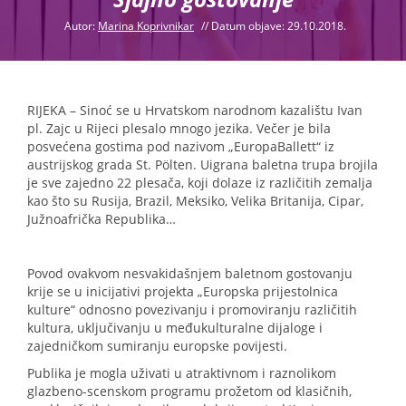
Autor:
Marina Koprivnikar
//
Datum objave: 29.10.2018.
RIJEKA – Sinoć se u Hrvatskom narodnom kazalištu Ivan
pl. Zajc u Rijeci plesalo mnogo jezika. Večer je bila
posvećena gostima pod nazivom „EuropaBallett“ iz
austrijskog grada St. Pölten. Uigrana baletna trupa brojila
je sve zajedno 22 plesača, koji dolaze iz različitih zemalja
kao što su Rusija, Brazil, Meksiko, Velika Britanija, Cipar,
Južnoafrička Republika…
Povod ovakvom nesvakidašnjem baletnom gostovanju
krije se u inicijativi projekta „Europska prijestolnica
kulture“ odnosno povezivanju i promoviranju različitih
kultura, uključivanju u međukulturalne dijaloge i
zajedničkom sumiranju europske povijesti.
Publika je mogla uživati u atraktivnom i raznolikom
glazbeno-scenskom programu prožetom od klasičnih,