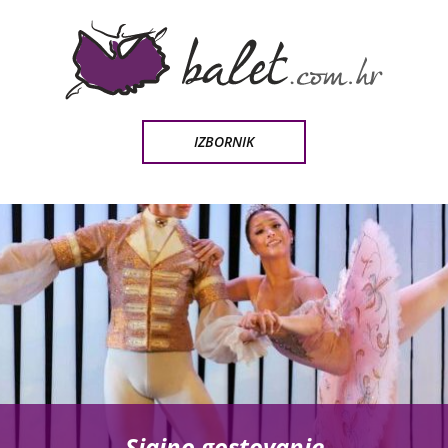
IZBORNIK
Sjajno gostovanje