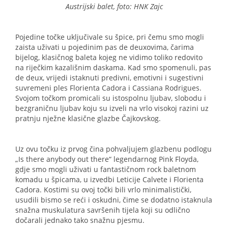
Austrijski balet, foto: HNK Zajc
Pojedine točke uključivale su špice, pri čemu smo mogli
zaista uživati u pojedinim pas de deuxovima, čarima
bijelog, klasičnog baleta kojeg ne vidimo toliko redovito
na riječkim kazališnim daskama. Kad smo spomenuli, pas
de deux, vrijedi istaknuti predivni, emotivni i sugestivni
suvremeni ples Florienta Cadora i Cassiana Rodrigues.
Svojom točkom promicali su istospolnu ljubav, slobodu i
bezgraničnu ljubav koju su izveli na vrlo visokoj razini uz
pratnju nježne klasične glazbe Čajkovskog.
Uz ovu točku iz prvog čina pohvaljujem glazbenu podlogu
„Is there anybody out there“ legendarnog Pink Floyda,
gdje smo mogli uživati u fantastičnom rock baletnom
komadu u špicama, u izvedbi Leticije Calvete i Florienta
Cadora. Kostimi su ovoj točki bili vrlo minimalistički,
usudili bismo se reći i oskudni, čime se dodatno istaknula
snažna muskulatura savršenih tijela koji su odlično
dočarali jednako tako snažnu pjesmu.