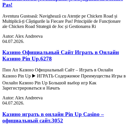
Pas!
Aventura Gustoasă: Navighează cu Atenție pe Chicken Road și
Multiplică-ți Câștigurile la Fiecare Pas! Principiile de Funcționare
ale Chicken Road Strategii de Joc și Gestionarea Ri
Autor: Alex Andreeva
04.07.2026.
Казино Официальный Сайт Играть в Онлайн
Казино Pin Up.6278
Пин Ап Казино Официальный Сайт – Играть в Онлайн
Казино Pin Up ▶️ ИГРАТЬ Содержимое Преимущества Игры в
Онлайн Казино Pin Up Большой выбор игр Как
Зарегистрироваться и Начать
Autor: Alex Andreeva
04.07.2026.
Казино играть в онлайн Pin Up Casino –
официальный сайт.3052