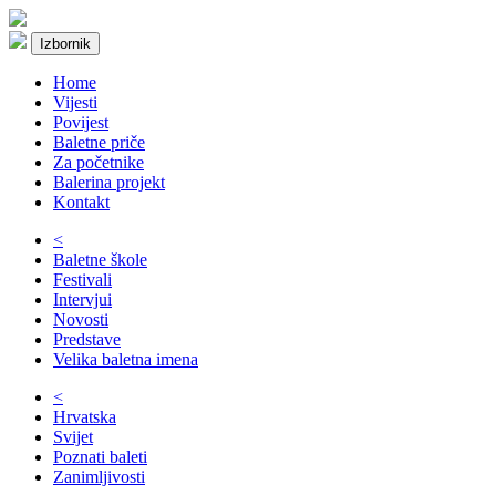
Izbornik
Home
Vijesti
Povijest
Baletne priče
Za početnike
Balerina projekt
Kontakt
<
Baletne škole
Festivali
Intervjui
Novosti
Predstave
Velika baletna imena
<
Hrvatska
Svijet
Poznati baleti
Zanimljivosti