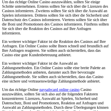
Um das richtige Online Casino auszuwählen, sollten Sie einige
Schritte unternehmen. Erstens sollten Sie sich über die Lizenzen des
Casinos informieren. Zweitens sollten Sie sich über die Auswahl an
Spielen informieren. Drittens sollten Sie sich über die Sicherheit und
Datenschutz des Casinos informieren. Viertens sollten Sie sich über
die Boni und Promotionen des Casinos informieren. Fünftens sollten
Sie sich über die Reaktion des Casinos auf Ihre Anfragen
informieren.
Ein weiterer wichtiger Faktor ist die Reaktion des Casinos auf Ihre
Anfragen. Ein Online Casino sollte Ihnen schnell und freundlich auf
Ihre Anfragen reagieren. Sie sollten auch sicherstellen, dass das
Casino eine gute Kundenbetreuung anbietet.
Ein weiterer wichtiger Faktor ist die Auswahl an
Zahlungsmethoden. Ein Online Casino sollte eine breite Palette an
Zahlungsmethoden anbieten, darunter auch Ihre bevorzugte
Zahlungsmethode. Sie sollten auch sicherstellen, dass das Casino
eine sichere und vertrauenswürdige Zahlungsmethode anbietet.
Um das richtige Online
paysafecard online casino
Casino
auszuwählen, sollten Sie sich also auf die folgenden Faktoren
konzentrieren: Lizenzen, Auswahl an Spielen, Sicherheit und
Datenschutz, Boni und Promotionen, Reaktion auf Anfragen und
Auswahl an Zahlungsmethoden. Durch diese Überlegungen können