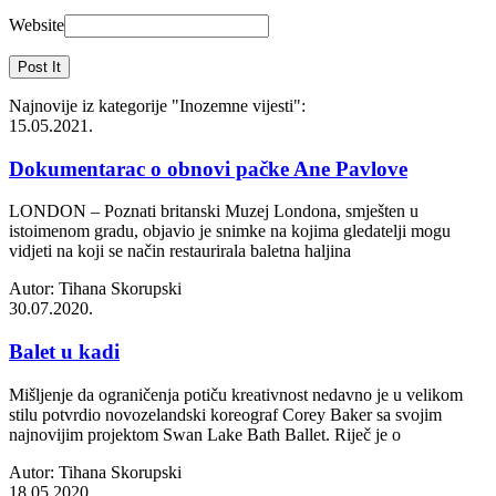
Website
Najnovije iz kategorije
"Inozemne vijesti"
:
15.05.2021.
Dokumentarac o obnovi pačke Ane Pavlove
LONDON – Poznati britanski Muzej Londona, smješten u
istoimenom gradu, objavio je snimke na kojima gledatelji mogu
vidjeti na koji se način restaurirala baletna haljina
Autor: Tihana Skorupski
30.07.2020.
Balet u kadi
Mišljenje da ograničenja potiču kreativnost nedavno je u velikom
stilu potvrdio novozelandski koreograf Corey Baker sa svojim
najnovijim projektom Swan Lake Bath Ballet. Riječ je o
Autor: Tihana Skorupski
18.05.2020.