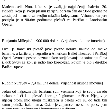
Mademoiselle Non, kako su je zvali, je najplaćenija balerina 20.
stoljeća. koja je svoju plesnu karijeru održala čak do 50-te godine ne
zaostajući ni malo za svojim mlađim kolegicama. Vrhunac karijere
postigla je u 90-tim godinama plešući za Parišku i Londonsku
Operu.
Benjamin Millepied – 900 000 dolara (vrijednost ukupne imovine)
Ovaj je francuski plesač prve plesne korake naučio od majke
balerine, a karijeru je izgradio u American Ballet Theatreu i Pariškoj
Operi. Javnosti postao poznat nakon sudjelovanja na snimanju filma
Black Swan
za koji je radio kao koreograf. Potom je bio i direktor
Pariške opere.
Rudolf Nureyev – 7,9 miijuna dolara (vrijednost ukupne imovine)
Jedan od najpoznatijih baletana svih vremena koji je svoju zaradu
stekao radeći kao plesač, koreograf, glumac i režiser. Njegov je
utjecaj promijenio ulogu muškaraca u baletu koji su do tada bili
samo podrška balerinama. Ostao je zapamćen ne samo po svojem
talentu već i po burnom i kontroverznom životu.