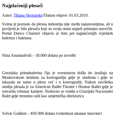
Najplaćeniji plesači
Autor:
Tihana Skorupski
//
Datum objave: 01.03.2019.
Svima je poznato da plesna industrija nije među najunosnijima, ali u
povijesti je bilo plesača koji su svoju strast uspjeli pristojno unovčiti.
Portal
Dance Channel
objavio je listu pet najplaćenijih svjetskih
balerina i baletana.
Nina Ananiashvili – 30.000 dolara po izvedbi
Gruzijska primabalerina čija je svestranost došla do izražaja na
Moskovskom institutu za koreografiju gdje je studirala i gdje se
iskazala ne samo u plesu već i u koreografiji. Nakon završetka
studija plesala je za American Ballet Theatre i Huston Ballet gdje je
ostvarila vrhunac karijere. Nedavno se vratila u Gruzijski Nacionalni
Balet gdje trenutno radi kao umjetnička direktorica
Sylvie Guillem – 850 000 dolara (vrijednost ukupne imovine)