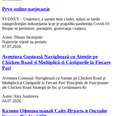
Prvo online natjecanje
SYDNEY – Umjetnici, a samim time i balet, nalazi se među
najugroženijim industrijama koje je pogodila pandemija Covid-19.
Brojne su predstave, premijere, gostovanja i natjeca
Autor: Tihana Skorupski
Najnovije vijesti na portalu:
07.07.2026.
Aventura Gustoasă Navighează cu Atenție pe
Chicken Road și Multiplică-ți Câștigurile la Fiecare
Pas!
Aventura Gustoasă: Navighează cu Atenție pe Chicken Road și
Multiplică-ți Câștigurile la Fiecare Pas! Principiile de Funcționare
ale Chicken Road Strategii de Joc și Gestionarea Ri
Autor: Alex Andreeva
04.07.2026.
Казино Официальный Сайт Играть в Онлайн