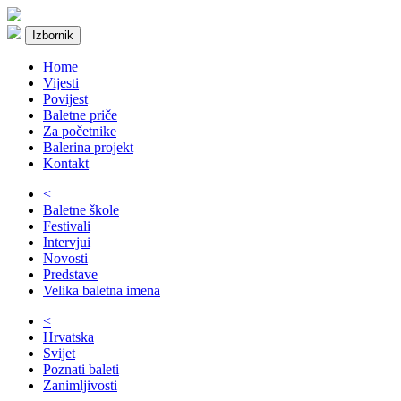
Izbornik
Home
Vijesti
Povijest
Baletne priče
Za početnike
Balerina projekt
Kontakt
<
Baletne škole
Festivali
Intervjui
Novosti
Predstave
Velika baletna imena
<
Hrvatska
Svijet
Poznati baleti
Zanimljivosti