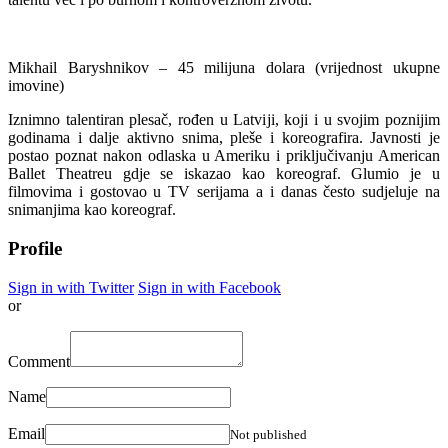
Mikhail Baryshnikov – 45 milijuna dolara (vrijednost ukupne
imovine)
Iznimno talentiran plesač, rođen u Latviji, koji i u svojim poznijim
godinama i dalje aktivno snima, pleše i koreografira. Javnosti je
postao poznat nakon odlaska u Ameriku i priključivanju American
Ballet Theatreu gdje se iskazao kao koreograf. Glumio je u
filmovima i gostovao u TV serijama a i danas često sudjeluje na
snimanjima kao koreograf.
Profile
Sign in with Twitter
Sign in with Facebook
or
Comment
Name
Email
Not published