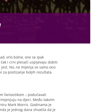
a
ad, vrlo bolne, one se ipak
ak i crni plesači uspijevaju dobiti
a jest. No, ne mijenja se samo ono
i za postizanje boljih rezultata.
nom fantastikom – podučavati
primjenjuju na djeci. Među takvim
entru Mark Morris. Godinama je
nda je jednog dana shvatila da je