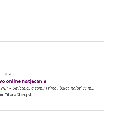
05.2020.
vo online natjecanje
SYDNEY – Umjetnici, a samim time i balet, nalazi se među najugroženijim industrijama koje je pogodila pandemija Covid-19. Brojne su predstave, premijere, gostovanja i natjeca
or: Tihana Skorupski