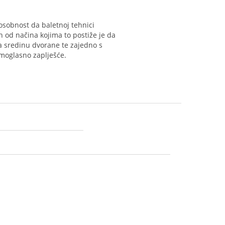
posobnost da baletnoj tehnici
n od načina kojima to postiže je da
na sredinu dvorane te zajedno s
omoglasno zaplješće.