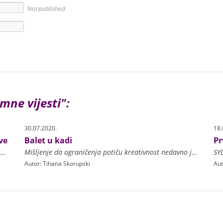
Not published
mne vijesti"
:
30.07.2020.
18.
ve
Balet u kadi
Pr
LONDON – Poznati britanski Muzej Londona, smješten u istoimenom gradu, objavio je snimke na kojima gledatelji mogu vidjeti na koji se način restaurirala baletna haljina
Mišljenje da ograničenja potiču kreativnost nedavno je u velikom stilu potvrdio novozelandski koreograf Corey Baker sa svojim najnovijim projektom Swan Lake Bath Ballet. Riječ je o
Autor: Tihana Skorupski
Aut