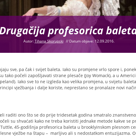
Drugačija profesorica balet
Autor:
Tihana Skorupski
//
Datum objave: 12.09.2016.
aju sve, pa čak i svijet baleta. Iako su promjene vrlo spore i, ponek
tako počeli zapošljavati strane plesače (Joy Womack), a u Americi č
opeland). Iako sve to ne izgleda kao velika promjena, u svijetu balet
rincipi vježbanja i dalje koriste, neprestano se pronalaze novi način
eli raditi ono što se do prije tridesetak godina smatralo znanstve
počeli su shvaćati kako ne treba koristiti jednake metode kakve se 
Tuttle, 45-godišnja profesorica baleta u brooklyinskom plesnom c
lesne vježbe na štapu – marljivo ali s nedostatkom entuzijazma. O