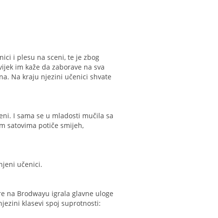
ici i plesu na sceni, te je zbog
vijek im kaže da zaborave na sva
ena. Na kraju njezini učenici shvate
šeni. I sama se u mladosti mučila sa
jim satovima potiče smijeh,
njeni učenici.
jere na Brodwayu igrala glavne uloge
jezini klasevi spoj suprotnosti: