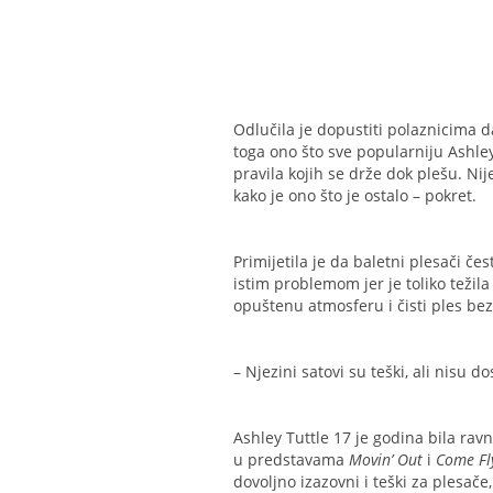
Odlučila je dopustiti polaznicima da
toga ono što sve popularniju Ashle
pravila kojih se drže dok plešu. Nij
kako je ono što je ostalo – pokret.
Primijetila je da baletni plesači če
istim problemom jer je toliko težil
opuštenu atmosferu i čisti ples be
– Njezini satovi su teški, ali nisu 
Ashley Tuttle 17 je godina bila ravn
u predstavama
Movin’ Out
i
Come Fl
dovoljno izazovni i teški za plesače,