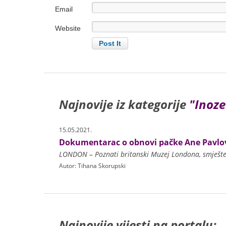
Email
Website
Najnovije iz kategorije
"Inoze
15.05.2021.
Dokumentarac o obnovi pačke Ane Pavlo
Autor: Tihana Skorupski
Najnovije vijesti na portalu: