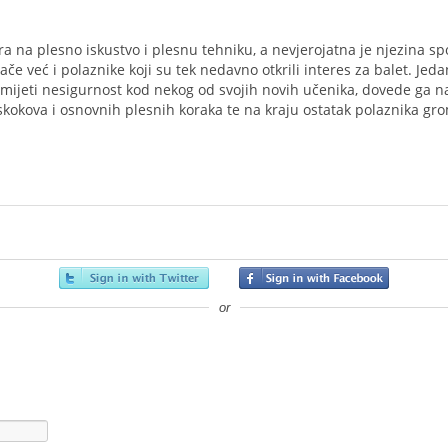
ira na plesno iskustvo i plesnu tehniku, a nevjerojatna je njezina s
e već i polaznike koji su tek nedavno otkrili interes za balet. Jeda
rimijeti nesigurnost kod nekog od svojih novih učenika, dovede ga 
skokova i osnovnih plesnih koraka te na kraju ostatak polaznika gr
or