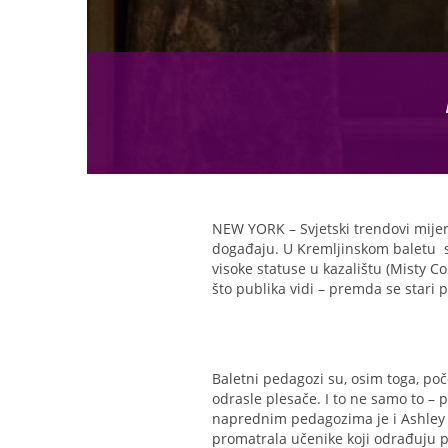
NEW YORK – Svjetski trendovi mijenj
događaju. U Kremljinskom baletu su 
visoke statuse u kazalištu (Misty C
što publika vidi – premda se stari p
Baletni pedagozi su, osim toga, poč
odrasle plesače. I to ne samo to – 
naprednim pedagozima je i Ashley 
promatrala učenike koji odrađuju p