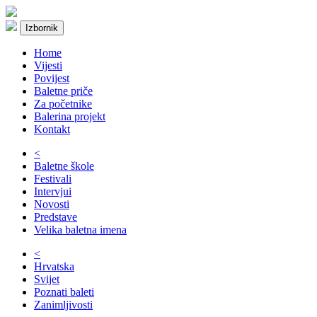
Izbornik
Home
Vijesti
Povijest
Baletne priče
Za početnike
Balerina projekt
Kontakt
<
Baletne škole
Festivali
Intervjui
Novosti
Predstave
Velika baletna imena
<
Hrvatska
Svijet
Poznati baleti
Zanimljivosti