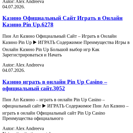
Autor: Alex Andreeva
04.07.2026.
Казино Официальный Сайт Играть в Онлайн
Казино Pin Up.6278
Пин Ап Казино Официальный Сайт – Играть в Онлайн
Казино Pin Up ▶️ ИГРАТЬ Содержимое Преимущества Игры в
Онлайн Казино Pin Up Большой выбор игр Как
Зарегистрироваться и Начать
Autor: Alex Andreeva
04.07.2026.
Казино играть в онлайн Pin Up Casino –
официальный сайт.3052
Пин Ап Казино – играть в онлайн Pin Up Casino –
официальный сайт ▶️ ИГРАТЬ Содержимое Пин Ап Казино –
играть в онлайн Официальный сайт Pin Up Casino
Преимущества официального
Autor: Alex Andreeva