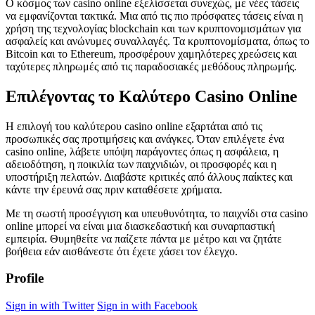
Ο κόσμος των casino online εξελίσσεται συνεχώς, με νέες τάσεις
να εμφανίζονται τακτικά. Μια από τις πιο πρόσφατες τάσεις είναι η
χρήση της τεχνολογίας blockchain και των κρυπτονομισμάτων για
ασφαλείς και ανώνυμες συναλλαγές. Τα κρυπτονομίσματα, όπως το
Bitcoin και το Ethereum, προσφέρουν χαμηλότερες χρεώσεις και
ταχύτερες πληρωμές από τις παραδοσιακές μεθόδους πληρωμής.
Επιλέγοντας το Καλύτερο Casino Online
Η επιλογή του καλύτερου casino online εξαρτάται από τις
προσωπικές σας προτιμήσεις και ανάγκες. Όταν επιλέγετε ένα
casino online, λάβετε υπόψη παράγοντες όπως η ασφάλεια, η
αδειοδότηση, η ποικιλία των παιχνιδιών, οι προσφορές και η
υποστήριξη πελατών. Διαβάστε κριτικές από άλλους παίκτες και
κάντε την έρευνά σας πριν καταθέσετε χρήματα.
Με τη σωστή προσέγγιση και υπευθυνότητα, το παιχνίδι στα casino
online μπορεί να είναι μια διασκεδαστική και συναρπαστική
εμπειρία. Θυμηθείτε να παίζετε πάντα με μέτρο και να ζητάτε
βοήθεια εάν αισθάνεστε ότι έχετε χάσει τον έλεγχο.
Profile
Sign in with Twitter
Sign in with Facebook