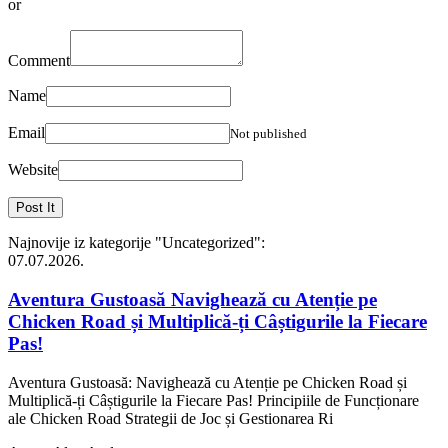
or
Comment
Name
Email
Not published
Website
Najnovije iz kategorije
"Uncategorized"
:
07.07.2026.
Aventura Gustoasă Navighează cu Atenție pe
Chicken Road și Multiplică-ți Câștigurile la Fiecare
Pas!
Aventura Gustoasă: Navighează cu Atenție pe Chicken Road și
Multiplică-ți Câștigurile la Fiecare Pas! Principiile de Funcționare
ale Chicken Road Strategii de Joc și Gestionarea Ri