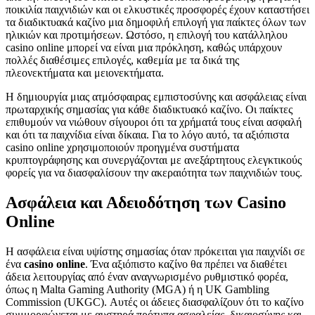
ποικιλία παιχνιδιών και οι ελκυστικές προσφορές έχουν καταστήσει
τα διαδικτυακά καζίνο μια δημοφιλή επιλογή για παίκτες όλων των
ηλικιών και προτιμήσεων. Ωστόσο, η επιλογή του κατάλληλου
casino online μπορεί να είναι μια πρόκληση, καθώς υπάρχουν
πολλές διαθέσιμες επιλογές, καθεμία με τα δικά της
πλεονεκτήματα και μειονεκτήματα.
Η δημιουργία μιας ατμόσφαιρας εμπιστοσύνης και ασφάλειας είναι
πρωταρχικής σημασίας για κάθε διαδικτυακό καζίνο. Οι παίκτες
επιθυμούν να νιώθουν σίγουροι ότι τα χρήματά τους είναι ασφαλή
και ότι τα παιχνίδια είναι δίκαια. Για το λόγο αυτό, τα αξιόπιστα
casino online χρησιμοποιούν προηγμένα συστήματα
κρυπτογράφησης και συνεργάζονται με ανεξάρτητους ελεγκτικούς
φορείς για να διασφαλίσουν την ακεραιότητα των παιχνιδιών τους.
Ασφάλεια και Αδειοδότηση των Casino
Online
Η ασφάλεια είναι υψίστης σημασίας όταν πρόκειται για παιχνίδι σε
ένα
casino online
. Ένα αξιόπιστο καζίνο θα πρέπει να διαθέτει
άδεια λειτουργίας από έναν αναγνωρισμένο ρυθμιστικό φορέα,
όπως η Malta Gaming Authority (MGA) ή η UK Gambling
Commission (UKGC). Αυτές οι άδειες διασφαλίζουν ότι το καζίνο
συμμορφώνεται με αυστηρά πρότυπα ασφαλείας, δικαιοσύνης και