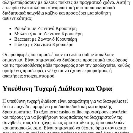
αλληλεπιδράσουν με άλλους παίκτες σε πραγματικό χρόνο. Αυτή η
εμπειρία είναι πολύ πιο συναρπαστική από τα παραδοσιακά
διαδικτυακά παιχνίδια καζίνο και προσφέρει μια αίσθηση
αυθεντικότητας.
Ρουλέτα με Ζωντανό Κρουπιέρη
Μπλακτζακ με Ζωντανό Κρουπιέρη
Baccarat με Ζωντανό Κρουπιέρη
Πόκερ με Ζωντανό Κρουπιέρη
Οι προσφορές που προσφέρουν τα casino online ποικίλουν
σημαντικά. Είναι σημαντικό να διαβάσετε προσεκτικά τους όρους
και τις προϋποθέσεις κάθε προσφοράς πριν την αποδεχτείτε, καθώς
ορισμένες προσφορές ενδέχεται να έχουν περιορισμούς ή
απαιτήσεις στοιχηματισμού.
Υπεύθυνη Τυχερή Διάθεση και Όρια
Η υπεύθυνη τυχερή διάθεση είναι απαραίτητη για να διασφαλιστεί
ότι το παιχνίδι παραμένει μια διασκεδαστική και ασφαλής
δραστηριότητα. Τα αξιόπιστα casino online προσφέρουν εργαλεία
και πόρους για να βοηθήσουν τους παίκτες να διαχειριστούν τις
συνήθειές τους στο τζόγο, όπως όρια κατάθεσης, όρια απωλειών
και αυτοαποκλεισμό. Είναι σημαντικό να θέσετε όρια στον εαυτό