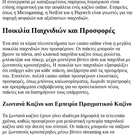
Η συνεργασία με καταξιωμένους παρόχους λογισμικού είναι
επίσης σημαντική για την ασφάλεια ενός καζίνο online. Εταιρείες
όπως η Microgaming, η NetEnt και η Playtech είναι γνωστές για την
παροχή ασφαλών και αξιόπιστων παιχνιδιών.
Ποικιλία Παιχνιδιών και Προσφορές
Ένα από τα κύρια πλεονεκτήματα των casino online είναι η μεγάλη
ποικιλία παιχνιδιών που προσφέρουν. Οι παίκτες μπορούν να
βρουν τα πάντα, από κλασικά παιχνίδια καζίνο όπως ρουλέτα,
μπλακτζακ και πόκερ, μέχρι μοντέρνα βίντεο slots και παιχνίδια με
ζωντανούς κρουπιέρηδες. Η ποικιλία των παιχνιδιών εξασφαλίζει
ότι υπάρχει κάτι για κάθε παίκτη, ανεξάρτητα από τις προτιμήσεις
του. Επιπλέον, πολλά casino online προσφέρουν ελκυστικές
προσφορές, όπως μπόνους καλωσορίσματος, δωρεάν περιστροφές
και προγράμματα επιβράβευσης για να προσελκύσουν νέους
παίκτες και να διατηρήσουν τους υπάρχοντες.
Ζωντανά Καζίνο και Εμπειρία Πραγματικού Καζίνο
Τα ζωντανά καζίνο έχουν γίνει ιδιαίτερα δημοφιλή τα τελευταία
χρόνια, καθώς προσφέρουν μια ρεαλιστική εμπειρία παιχνιδιού
καζίνο από την άνεση του σπιτιού. Οι παίκτες μπορούν να παίξουν
με ζωντανούς κρουπιέρηδες μέσω βίντεο streaming και να