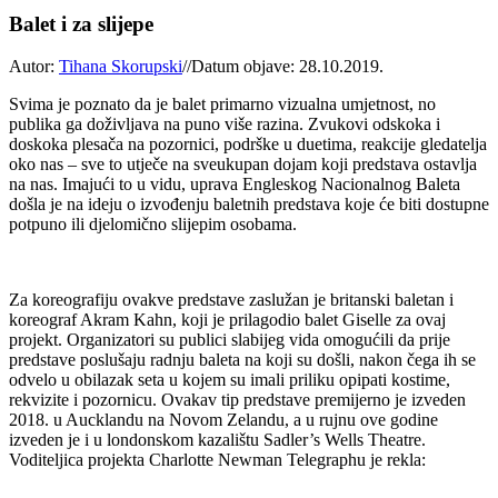
Balet i za slijepe
Autor:
Tihana Skorupski
//
Datum objave: 28.10.2019.
Svima je poznato da je balet primarno vizualna umjetnost, no
publika ga doživljava na puno više razina. Zvukovi odskoka i
doskoka plesača na pozornici, podrške u duetima, reakcije gledatelja
oko nas – sve to utječe na sveukupan dojam koji predstava ostavlja
na nas. Imajući to u vidu, uprava Engleskog Nacionalnog Baleta
došla je na ideju o izvođenju baletnih predstava koje će biti dostupne
potpuno ili djelomično slijepim osobama.
Za koreografiju ovakve predstave zaslužan je britanski baletan i
koreograf Akram Kahn, koji je prilagodio balet Giselle za ovaj
projekt. Organizatori su publici slabijeg vida omogućili da prije
predstave poslušaju radnju baleta na koji su došli, nakon čega ih se
odvelo u obilazak seta u kojem su imali priliku opipati kostime,
rekvizite i pozornicu. Ovakav tip predstave premijerno je izveden
2018. u Aucklandu na Novom Zelandu, a u rujnu ove godine
izveden je i u londonskom kazalištu Sadler’s Wells Theatre.
Voditeljica projekta Charlotte Newman Telegraphu je rekla: