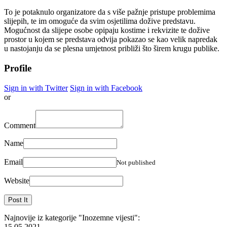
To je potaknulo organizatore da s više pažnje pristupe problemima
slijepih, te im omoguće da svim osjetilima dožive predstavu.
Mogućnost da slijepe osobe opipaju kostime i rekvizite te dožive
prostor u kojem se predstava odvija pokazao se kao velik napredak
u nastojanju da se plesna umjetnost približi što širem krugu publike.
Profile
Sign in with Twitter
Sign in with Facebook
or
Comment
Name
Email
Not published
Website
Najnovije iz kategorije
"Inozemne vijesti"
:
15.05.2021.