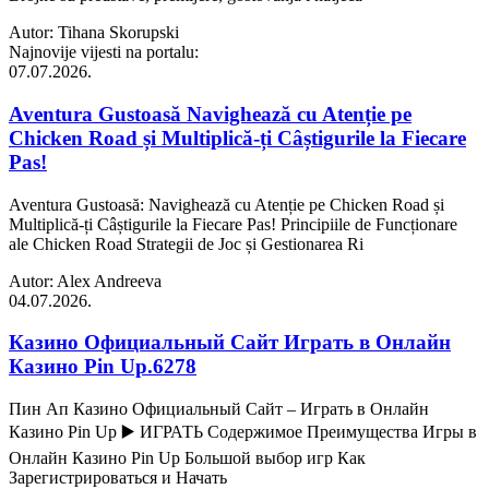
Autor: Tihana Skorupski
Najnovije vijesti na portalu:
07.07.2026.
Aventura Gustoasă Navighează cu Atenție pe
Chicken Road și Multiplică-ți Câștigurile la Fiecare
Pas!
Aventura Gustoasă: Navighează cu Atenție pe Chicken Road și
Multiplică-ți Câștigurile la Fiecare Pas! Principiile de Funcționare
ale Chicken Road Strategii de Joc și Gestionarea Ri
Autor: Alex Andreeva
04.07.2026.
Казино Официальный Сайт Играть в Онлайн
Казино Pin Up.6278
Пин Ап Казино Официальный Сайт – Играть в Онлайн
Казино Pin Up ▶️ ИГРАТЬ Содержимое Преимущества Игры в
Онлайн Казино Pin Up Большой выбор игр Как
Зарегистрироваться и Начать