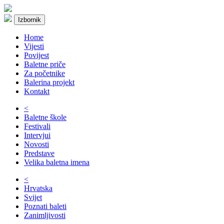
Izbornik
Home
Vijesti
Povijest
Baletne priče
Za početnike
Balerina projekt
Kontakt
<
Baletne škole
Festivali
Intervjui
Novosti
Predstave
Velika baletna imena
<
Hrvatska
Svijet
Poznati baleti
Zanimljivosti