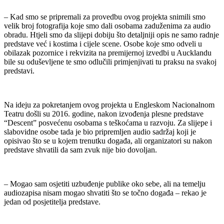
– Kad smo se pripremali za provedbu ovog projekta snimili smo
velik broj fotografija koje smo dali osobama zaduženima za audio
obradu. Htjeli smo da slijepi dobiju što detaljniji opis ne samo radnje
predstave već i kostima i cijele scene. Osobe koje smo odveli u
obilazak pozornice i rekvizita na premijernoj izvedbi u Aucklandu
bile su oduševljene te smo odlučili primjenjivati tu praksu na svakoj
predstavi.
Na ideju za pokretanjem ovog projekta u Engleskom Nacionalnom
Teatru došli su 2016. godine, nakon izvođenja plesne predstave
“Descent” posvećenu osobama s teškoćama u razvoju. Za slijepe i
slabovidne osobe tada je bio pripremljen audio sadržaj koji je
opisivao što se u kojem trenutku događa, ali organizatori su nakon
predstave shvatili da sam zvuk nije bio dovoljan.
– Mogao sam osjetiti uzbuđenje publike oko sebe, ali na temelju
audiozapisa nisam mogao shvatiti što se točno događa – rekao je
jedan od posjetitelja predstave.