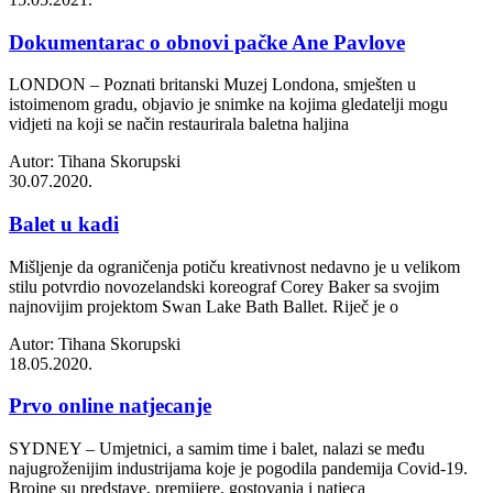
Dokumentarac o obnovi pačke Ane Pavlove
LONDON – Poznati britanski Muzej Londona, smješten u
istoimenom gradu, objavio je snimke na kojima gledatelji mogu
vidjeti na koji se način restaurirala baletna haljina
Autor: Tihana Skorupski
30.07.2020.
Balet u kadi
Mišljenje da ograničenja potiču kreativnost nedavno je u velikom
stilu potvrdio novozelandski koreograf Corey Baker sa svojim
najnovijim projektom Swan Lake Bath Ballet. Riječ je o
Autor: Tihana Skorupski
18.05.2020.
Prvo online natjecanje
SYDNEY – Umjetnici, a samim time i balet, nalazi se među
najugroženijim industrijama koje je pogodila pandemija Covid-19.
Brojne su predstave, premijere, gostovanja i natjeca