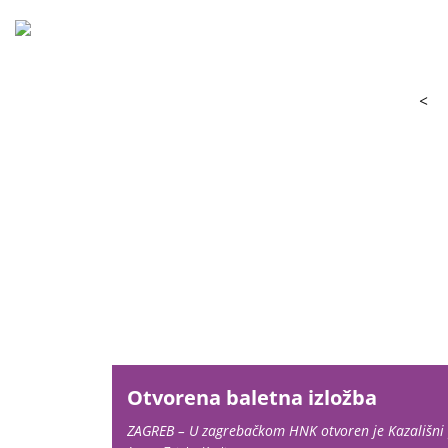
Home
<
Baletne škole
Vijesti
<
Otvorena baletna izložba