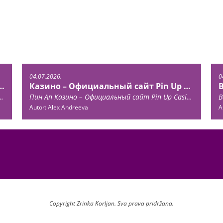
04.07.2026.
0
зино регистрация и вход.4199
Казино – Официальный сайт Pin Up Casino Входи и играй.3327
ода онлайн казино: регистрация и вход Шаги регистрации: Шаг 1: регистрация Шаги регистрации: Шаг 2: Ввод логина
Пин Ап Казино – Официальный сайт Pin Up Casino | Входи и играй ▶️ ИГРАТЬ Содержимое Пин Ап Казино – Официальный сайт Pin Up Casino Входи и играй Удобство и безопасность
Autor: Alex Andreeva
A
Copyright Zrinka Korljan. Sva prava pridržana.