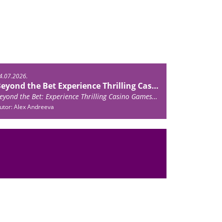
4.07.2026.
Beyond the Bet Experience Thrilling Casino Games & Top Sportsbook Action with 4rabet.
Beyond the Bet: Experience Thrilling Casino Games & Top Sportsbook Action with 4rabet. A Deep Dive into 4rabet’s Casino Games Exploring the Variety of Slot Games The Thri
utor: Alex Andreeva