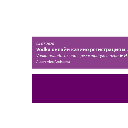
04.07.2026.
Vodka онлайн ка
Vodka онлайн казино – регистрация и вход ▶️ ИГРАТЬ Содержимое В
Autor: Alex Andreeva