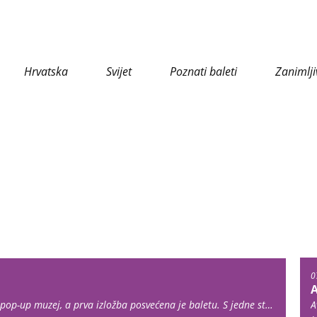
Povijest
Festivali
Hrvatska
Baletne priče
Intervjui
Svijet
Poznati baleti
Novosti
Za početnike
Predstave
Zanimlji
Baler
0
ZAGREB – U zagrebačkom HNK otvoren je Kazališni pop-up muzej, a prva izložba posvećena je baletu. S jedne strane radi se o povijesti Giselle u Zagrebu, a s druge je tu priča