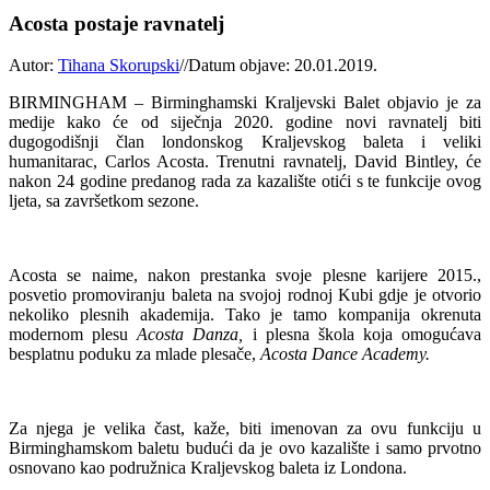
Acosta postaje ravnatelj
Autor:
Tihana Skorupski
//
Datum objave: 20.01.2019.
BIRMINGHAM – Birminghamski Kraljevski Balet objavio je za
medije kako će od siječnja 2020. godine novi ravnatelj biti
dugogodišnji član londonskog Kraljevskog baleta i veliki
humanitarac, Carlos Acosta. Trenutni ravnatelj, David Bintley, će
nakon 24 godine predanog rada za kazalište otići s te funkcije ovog
ljeta, sa završetkom sezone.
Acosta se naime, nakon prestanka svoje plesne karijere 2015.,
posvetio promoviranju baleta na svojoj rodnoj Kubi gdje je otvorio
nekoliko plesnih akademija. Tako je tamo kompanija okrenuta
modernom plesu
Acosta Danza,
i plesna škola koja omogućava
besplatnu poduku za mlade plesače,
Acosta Dance Academy.
Za njega je velika čast, kaže, biti imenovan za ovu funkciju u
Birminghamskom baletu budući da je ovo kazalište i samo prvotno
osnovano kao podružnica Kraljevskog baleta iz Londona.