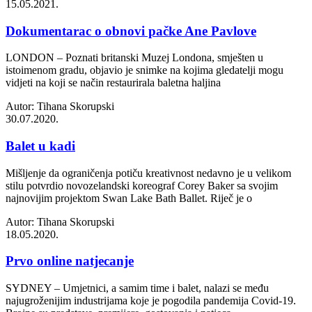
15.05.2021.
Dokumentarac o obnovi pačke Ane Pavlove
LONDON – Poznati britanski Muzej Londona, smješten u
istoimenom gradu, objavio je snimke na kojima gledatelji mogu
vidjeti na koji se način restaurirala baletna haljina
Autor: Tihana Skorupski
30.07.2020.
Balet u kadi
Mišljenje da ograničenja potiču kreativnost nedavno je u velikom
stilu potvrdio novozelandski koreograf Corey Baker sa svojim
najnovijim projektom Swan Lake Bath Ballet. Riječ je o
Autor: Tihana Skorupski
18.05.2020.
Prvo online natjecanje
SYDNEY – Umjetnici, a samim time i balet, nalazi se među
najugroženijim industrijama koje je pogodila pandemija Covid-19.