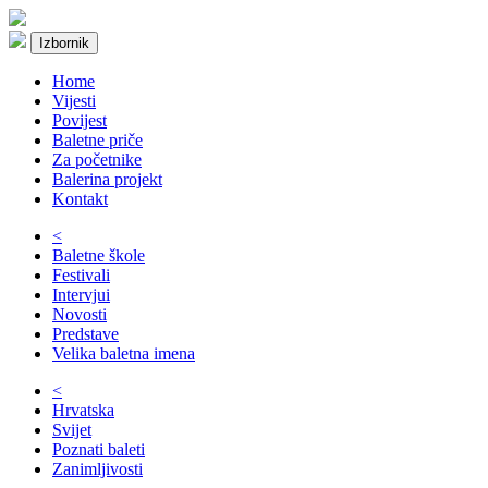
Izbornik
Home
Vijesti
Povijest
Baletne priče
Za početnike
Balerina projekt
Kontakt
<
Baletne škole
Festivali
Intervjui
Novosti
Predstave
Velika baletna imena
<
Hrvatska
Svijet
Poznati baleti
Zanimljivosti