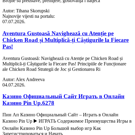
Brojne su predstave, premijere, gostovanja i natjeca
Autor: Tihana Skorupski
Najnovije vijesti na portalu:
07.07.2026.
Aventura Gustoasă Navighează cu Atenție pe
Chicken Road și Multiplică-ți Câștigurile la Fiecare
Pas!
Aventura Gustoasă: Navighează cu Atenție pe Chicken Road și
Multiplică-ți Câștigurile la Fiecare Pas! Principiile de Funcționare
ale Chicken Road Strategii de Joc și Gestionarea Ri
Autor: Alex Andreeva
04.07.2026.
Казино Официальный Сайт Играть в Онлайн
Казино Pin Up.6278
Пин Ап Казино Официальный Сайт – Играть в Онлайн
Казино Pin Up ▶️ ИГРАТЬ Содержимое Преимущества Игры в
Онлайн Казино Pin Up Большой выбор игр Как
Зарегистрироваться и Начать