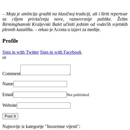
– Moja je ambicija graditi na klasičnoj tradiciji, ali i širiti repertoar
sa ciljem privlačenja nove, raznovrsnije publike. Želim
Birminghamski Kraljevski Balet učiniti jednim od vodećih svjetskih
plesnih kazališta. –
rekao je Acosta u izjavi za medije.
Profile
Sign in with Twitter
Sign in with Facebook
or
Comment
Name
Email
Not published
Website
Najnovije iz kategorije
"Inozemne vijesti"
: