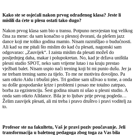
Kako ste se osjećali nakon prvog odrađenog klasa? Jeste li
mislili da ćete u plesu ostati tako dugo?
Nakon prvog klasa sam bio u transu. Potpuno nesvjestan tog velikog
čina za mene: da sam konačno u plesnoj dvorani, da plešem jazz
dance koji me toliko godina mamio. Nisam razmišljao o budućnosti.
Ali kad su me pitali što mislim do kad ću plesati, nagonski sam
odgovarao: „Zauvijek“. I zaista mislim da plesati možeš do
posljednjeg daha, makar i polupokretan. No, kad je država uništila
plesni studio SPOT, neko sam vrijeme lutao i na kraju prestao
vježbati balet. Nisam uspio naći trening koji bi mi punio dušu. Jer ja
ne trebam trening samo za tijelo. To me ne motivira dovoljno. Pa
sam otkrio Aidu i trbušni ples. Tri godine sam uživao u tome, a onda
su došle gospodarske krize i problemi i posao me totalno zatrpao,
borba za egzistenciju. Šest godina nisam ni ušao u plesni studio. A
onda sam otkrio Alldance. Bila je to ljubav prije prvog pogleda…
Želim zauvijek plesati, ali mi treba i pravo društvo i pravi voditelj za
to.
Profesor ste na fakultetu, Vaš je pravi poziv poučavanje. Jeli
transformacija u baletnog pedagoga zbog toga za Vas bila