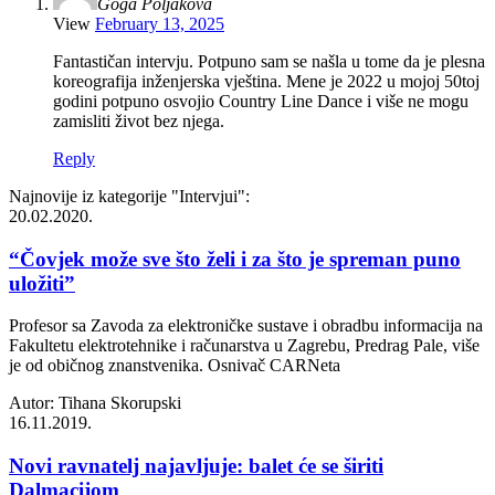
Goga Poljakova
View
February 13, 2025
Fantastičan intervju. Potpuno sam se našla u tome da je plesna
koreografija inženjerska vještina. Mene je 2022 u mojoj 50toj
godini potpuno osvojio Country Line Dance i više ne mogu
zamisliti život bez njega.
Reply
Najnovije iz kategorije
"Intervjui"
:
20.02.2020.
“Čovjek može sve što želi i za što je spreman puno
uložiti”
Profesor sa Zavoda za elektroničke sustave i obradbu informacija na
Fakultetu elektrotehnike i računarstva u Zagrebu, Predrag Pale, više
je od običnog znanstvenika. Osnivač CARNeta
Autor: Tihana Skorupski
16.11.2019.
Novi ravnatelj najavljuje: balet će se širiti
Dalmacijom