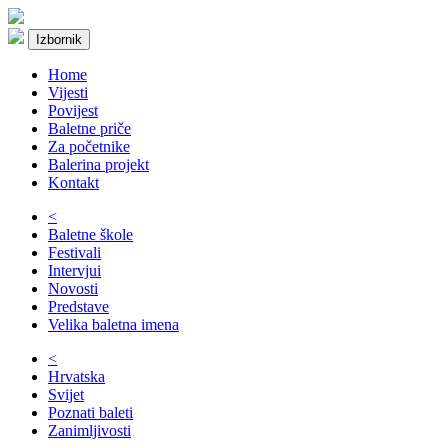
Izbornik
Home
Vijesti
Povijest
Baletne priče
Za početnike
Balerina projekt
Kontakt
<
Baletne škole
Festivali
Intervjui
Novosti
Predstave
Velika baletna imena
<
Hrvatska
Svijet
Poznati baleti
Zanimljivosti