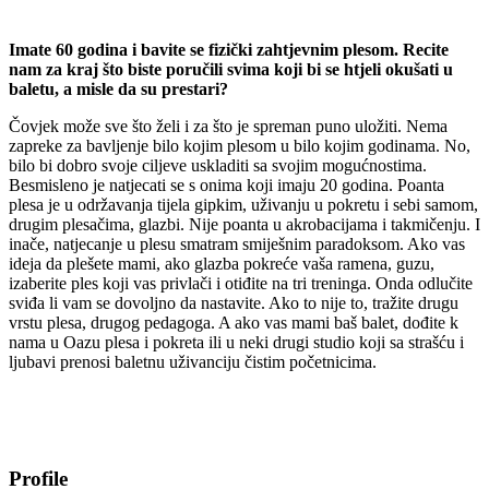
Imate 60 godina i bavite se fizički zahtjevnim plesom. Recite
nam za kraj što biste poručili svima koji bi se htjeli okušati u
baletu, a misle da su prestari?
Čovjek može sve što želi i za što je spreman puno uložiti. Nema
zapreke za bavljenje bilo kojim plesom u bilo kojim godinama. No,
bilo bi dobro svoje ciljeve uskladiti sa svojim mogućnostima.
Besmisleno je natjecati se s onima koji imaju 20 godina. Poanta
plesa je u održavanja tijela gipkim, uživanju u pokretu i sebi samom,
drugim plesačima, glazbi. Nije poanta u akrobacijama i takmičenju. I
inače, natjecanje u plesu smatram smiješnim paradoksom. Ako vas
ideja da plešete mami, ako glazba pokreće vaša ramena, guzu,
izaberite ples koji vas privlači i otiđite na tri treninga. Onda odlučite
sviđa li vam se dovoljno da nastavite. Ako to nije to, tražite drugu
vrstu plesa, drugog pedagoga. A ako vas mami baš balet, dođite k
nama u Oazu plesa i pokreta ili u neki drugi studio koji sa strašću i
ljubavi prenosi baletnu uživanciju čistim početnicima.
Profile