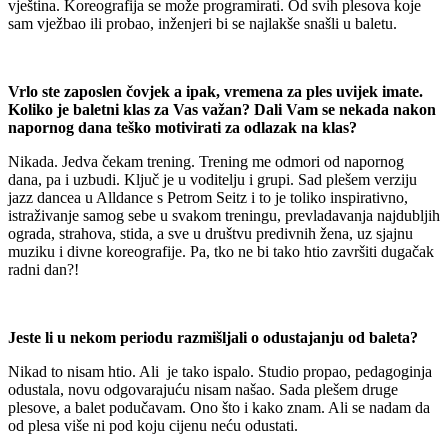
vještina. Koreografija se može programirati. Od svih plesova koje
sam vježbao ili probao, inženjeri bi se najlakše snašli u baletu.
Vrlo ste zaposlen čovjek a ipak, vremena za ples uvijek imate.
Koliko je baletni klas za Vas važan? Dali Vam se nekada nakon
napornog dana teško motivirati za odlazak na klas?
Nikada. Jedva čekam trening. Trening me odmori od napornog
dana, pa i uzbudi. Ključ je u voditelju i grupi. Sad plešem verziju
jazz dancea u Alldance s Petrom Seitz i to je toliko inspirativno,
istraživanje samog sebe u svakom treningu, prevladavanja najdubljih
ograda, strahova, stida, a sve u društvu predivnih žena, uz sjajnu
muziku i divne koreografije. Pa, tko ne bi tako htio završiti dugačak
radni dan?!
Jeste li u nekom periodu razmišljali o odustajanju od baleta?
Nikad to nisam htio. Ali je tako ispalo. Studio propao, pedagoginja
odustala, novu odgovarajuću nisam našao. Sada plešem druge
plesove, a balet podučavam. Ono što i kako znam. Ali se nadam da
od plesa više ni pod koju cijenu neću odustati.