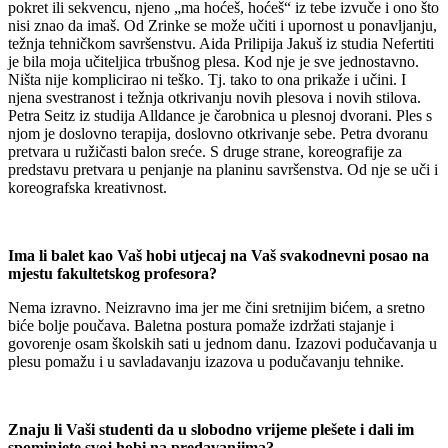
pokret ili sekvencu, njeno „ma hoćeš, hoćeš“ iz tebe izvuče i ono što
nisi znao da imaš. Od Zrinke se može učiti i upornost u ponavljanju,
težnja tehničkom savršenstvu. Aida Prilipija Jakuš iz studia Nefertiti
je bila moja učiteljica trbušnog plesa. Kod nje je sve jednostavno.
Ništa nije komplicirao ni teško. Tj. tako to ona prikaže i učini. I
njena svestranost i težnja otkrivanju novih plesova i novih stilova.
Petra Seitz iz studija Alldance je čarobnica u plesnoj dvorani. Ples s
njom je doslovno terapija, doslovno otkrivanje sebe. Petra dvoranu
pretvara u ružičasti balon sreće. S druge strane, koreografije za
predstavu pretvara u penjanje na planinu savršenstva. Od nje se uči i
koreografska kreativnost.
Ima li balet kao Vaš hobi utjecaj na Vaš svakodnevni posao na
mjestu fakultetskog profesora?
Nema izravno. Neizravno ima jer me čini sretnijim bićem, a sretno
biće bolje poučava. Baletna postura pomaže izdržati stajanje i
govorenje osam školskih sati u jednom danu. Izazovi podučavanja u
plesu pomažu i u savladavanju izazova u podučavanju tehnike.
Znaju li Vaši studenti da u slobodno vrijeme plešete i dali im
spominjete svoj hobi na predavanjima?