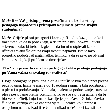
Može li se Vaš pristup prema plesačima u ulozi baletnog
pedagoga usporediti s pristupom koji imate prema svojim
studentima?
Može. Griješe plesni pedagozi i koreografi kad pokazuju korake i
traže učenike da ih ponavljaju, a da im prije nisu pokazali cijelu
sekvencu kako bi trebala izgledati, da im nisu otplesali kako bi
učenici shvatili što oni na kraju trebaju napraviti. Isto je tako
pogrešno podučavati matematiku, tehniku, a da se prvo ne objasni
čemu to služi, koji problem se time rješava.
Tko Vam je sve do sada bio pedagog i koliko je uloga pedagoga
po Vama važna za svakog rekreativca?
Uloga pedagoga je presudna. Sofija Pinjušić je bila moja prva plesna
pedagoginja. Imala je manje od 18 godina i sama je bila početnica i
u plesu i u podučavanju. Ali imala je talent za podučavanje, strast za
ples i poštovanje prema učenicima. To je sve što treba učitelju da bi
bio veliki učitelj. I nju i mene kasnije je podučavala Zrinka Zovko
čija je najvažnija velika osobina vjera u učenika koju prenosi
osmjehom na licu. Kad ti se čini da nikad nećeš moći izvesti neki