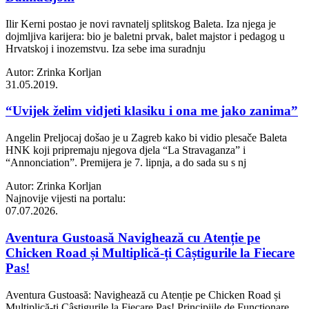
Ilir Kerni postao je novi ravnatelj splitskog Baleta. Iza njega je
dojmljiva karijera: bio je baletni prvak, balet majstor i pedagog u
Hrvatskoj i inozemstvu. Iza sebe ima suradnju
Autor: Zrinka Korljan
31.05.2019.
“Uvijek želim vidjeti klasiku i ona me jako zanima”
Angelin Preljocaj došao je u Zagreb kako bi vidio plesače Baleta
HNK koji pripremaju njegova djela “La Stravaganza” i
“Annonciation”. Premijera je 7. lipnja, a do sada su s nj
Autor: Zrinka Korljan
Najnovije vijesti na portalu:
07.07.2026.
Aventura Gustoasă Navighează cu Atenție pe
Chicken Road și Multiplică-ți Câștigurile la Fiecare
Pas!
Aventura Gustoasă: Navighează cu Atenție pe Chicken Road și
Multiplică-ți Câștigurile la Fiecare Pas! Principiile de Funcționare