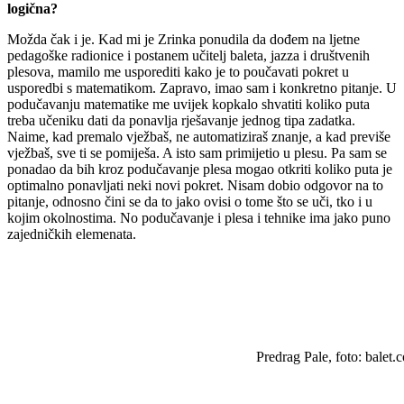
logična?
Možda čak i je. Kad mi je Zrinka ponudila da dođem na ljetne
pedagoške radionice i postanem učitelj baleta, jazza i društvenih
plesova, mamilo me usporediti kako je to poučavati pokret u
usporedbi s matematikom. Zapravo, imao sam i konkretno pitanje. U
podučavanju matematike me uvijek kopkalo shvatiti koliko puta
treba učeniku dati da ponavlja rješavanje jednog tipa zadatka.
Naime, kad premalo vježbaš, ne automatiziraš znanje, a kad previše
vježbaš, sve ti se pomiješa. A isto sam primijetio u plesu. Pa sam se
ponadao da bih kroz podučavanje plesa mogao otkriti koliko puta je
optimalno ponavljati neki novi pokret. Nisam dobio odgovor na to
pitanje, odnosno čini se da to jako ovisi o tome što se uči, tko i u
kojim okolnostima. No podučavanje i plesa i tehnike ima jako puno
zajedničkih elemenata.
Predrag Pale, foto: balet.com