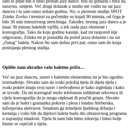
sam se pitati bih li smio probati jazz dance. Bili su ljubazni i rekli da,
naravno, smijem. Već drugi dolazak u studio me vodio na sat jazz
dancea i tu sam ostao sedam godina. No, u plesnom studiju SPOT
Zrinke Zovko i treninzi za početnike su trajali 90 minuta, od čega je
bilo 30 min intenzivnog stretchinga. Također, trening jazz dance-a je
imao 30 minuta baletnih vježbi, a tek onda jazz elemente i
koreografiju. Tako da koju godinu kasnije, kad mi raspored nije
odgovarao, Zrinka mi je ponudila da pored jazza dolazim i na sat
„čistog“ baleta. Nakon što sam došao prvi put, ostao sam do kraja
postojanja plesnog studija.
Opišite nam ukratko vašu baletnu priču…
Već na jazz danceu, susret s baletnim elementima mi je bio ugodno
iznenađenje. Shvatio sam da svaki položaj tijela ili dijela tijela i
svaki pokret imaju svoj naziv i nedvojbeno je kako izgledaju i kako
se izvode. Da mi koreograf može telefonom izdiktirati sekvencu ili
cijelu koreografiju da ju mogu otplesati ili poučiti grupu. Shvatio
sam da je balet i gramatika pokreta i plesa i totalno štreberska,
inženjerska aktivnost. Smatram ga temeljem ljudskog držanja i
kretanja i volio bih da dijelovi baleta budu dio obrazovnog programa
u najranijoj mladosti. Tijela bi nam bila bitno zdravija i bitno bolje
bismo se osjećali u tijelu.