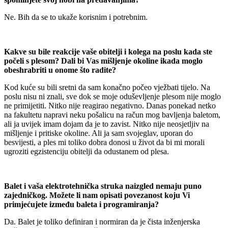
Ne. Bih da se to ukaže korisnim i potrebnim.
Kakve su bile reakcije vaše obitelji i kolega na poslu kada ste
počeli s plesom? Dali bi Vas mišljenje okoline ikada moglo
obeshrabriti u onome što radite?
Kod kuće su bili sretni da sam konačno počeo vježbati tijelo. Na
poslu nisu ni znali, sve dok se moje oduševljenje plesom nije moglo
ne primijetiti. Nitko nije reagirao negativno. Danas ponekad netko
na fakultetu napravi neku pošalicu na račun mog bavljenja baletom,
ali ja uvijek imam dojam da je to zavist. Nitko nije neosjetljiv na
mišljenje i pritiske okoline. Ali ja sam svojeglav, uporan do
besvijesti, a ples mi toliko dobra donosi u život da bi mi morali
ugroziti egzistenciju obitelji da odustanem od plesa.
Balet i vaša elektrotehnička struka naizgled nemaju puno
zajedničkog. Možete li nam opisati povezanost koju Vi
primjećujete između baleta i programiranja?
Da. Balet je toliko definiran i normiran da je čista inženjerska