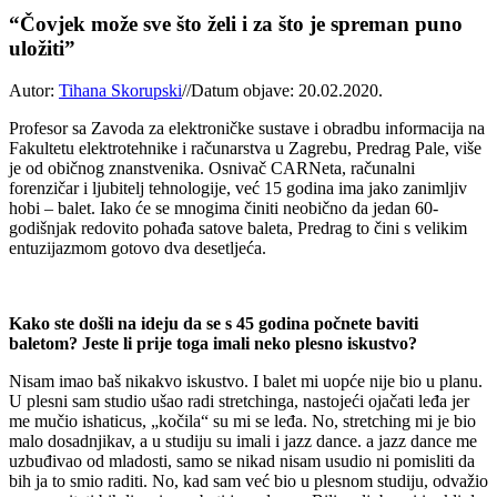
“Čovjek može sve što želi i za što je spreman puno
uložiti”
Autor:
Tihana Skorupski
//
Datum objave: 20.02.2020.
Profesor sa Zavoda za elektroničke sustave i obradbu informacija na
Fakultetu elektrotehnike i računarstva u Zagrebu, Predrag Pale, više
je od običnog znanstvenika. Osnivač CARNeta, računalni
forenzičar i ljubitelj tehnologije, već 15 godina ima jako zanimljiv
hobi – balet. Iako će se mnogima činiti neobično da jedan 60-
godišnjak redovito pohađa satove baleta, Predrag to čini s velikim
entuzijazmom gotovo dva desetljeća.
Kako ste došli na ideju da se s 45 godina počnete baviti
baletom? Jeste li prije toga imali neko plesno iskustvo?
Nisam imao baš nikakvo iskustvo. I balet mi uopće nije bio u planu.
U plesni sam studio ušao radi stretchinga, nastojeći ojačati leđa jer
me mučio ishaticus, „kočila“ su mi se leđa. No, stretching mi je bio
malo dosadnjikav, a u studiju su imali i jazz dance. a jazz dance me
uzbuđivao od mladosti, samo se nikad nisam usudio ni pomisliti da
bih ja to smio raditi. No, kad sam već bio u plesnom studiju, odvažio