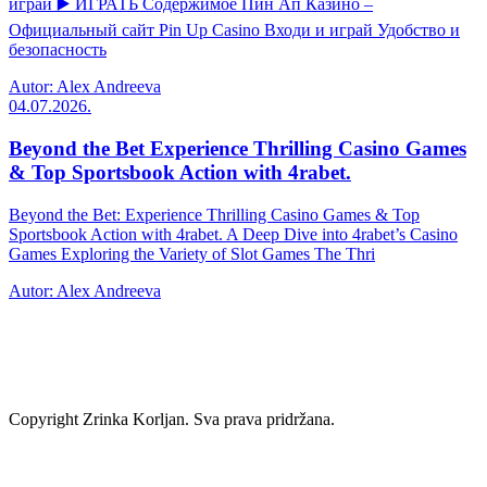
играй ▶️ ИГРАТЬ Содержимое Пин Ап Казино –
Официальный сайт Pin Up Casino Входи и играй Удобство и
безопасность
Autor: Alex Andreeva
04.07.2026.
Beyond the Bet Experience Thrilling Casino Games
& Top Sportsbook Action with 4rabet.
Beyond the Bet: Experience Thrilling Casino Games & Top
Sportsbook Action with 4rabet. A Deep Dive into 4rabet’s Casino
Games Exploring the Variety of Slot Games The Thri
Autor: Alex Andreeva
Copyright Zrinka Korljan. Sva prava pridržana.