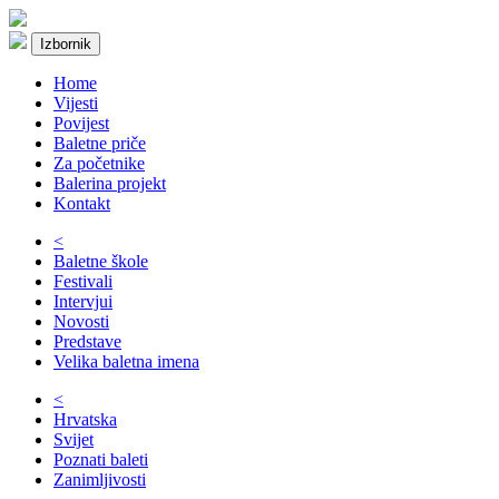
Izbornik
Home
Vijesti
Povijest
Baletne priče
Za početnike
Balerina projekt
Kontakt
<
Baletne škole
Festivali
Intervjui
Novosti
Predstave
Velika baletna imena
<
Hrvatska
Svijet
Poznati baleti
Zanimljivosti