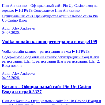
Пин Ап казино – Официальный сайт Pin Up Casino вход на
зеркало ▶️ ИГРАТЬ Содержимое Пин Ап казино –
Официальный сайт Преимущества официального сайта Pin
Up Casino Вход
Autor: Alex Andreeva
04.07.2026.
Vodka онлайн казино регистрация и вход.4199
Vodka онлайн казино – регистрация и вход ▶️ ИГРАТЬ
Содержимое Вода онлайн казино: регистрация и вход Шаги
регистрации: Шаг 1: регистрация Шаги регистрации: Шаг 2:
Ввод логина
Autor: Alex Andreeva
04.07.2026.
Казино – Официальный сайт Pin Up Casino
Входи и играй.3327
Пин Ап Казино – Официальный сайт Pin Up Casino | Входи и