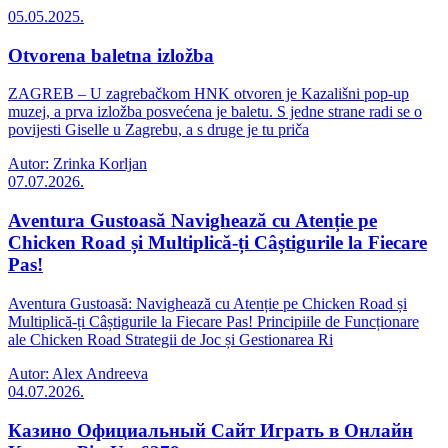
05.05.2025.
Otvorena baletna izložba
ZAGREB – U zagrebačkom HNK otvoren je Kazališni pop-up
muzej, a prva izložba posvećena je baletu. S jedne strane radi se o
povijesti Giselle u Zagrebu, a s druge je tu priča
Autor: Zrinka Korljan
07.07.2026.
Aventura Gustoasă Navighează cu Atenție pe
Chicken Road și Multiplică-ți Câștigurile la Fiecare
Pas!
Aventura Gustoasă: Navighează cu Atenție pe Chicken Road și
Multiplică-ți Câștigurile la Fiecare Pas! Principiile de Funcționare
ale Chicken Road Strategii de Joc și Gestionarea Ri
Autor: Alex Andreeva
04.07.2026.
Казино Официальный Сайт Играть в Онлайн