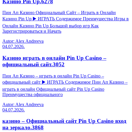
Казино Pin Up.6278
Пин Ап Казино Официальный Сайт – Играть в Онлайн
Казино Pin Up ▶️ ИГРАТЬ Содержимое Преимущества Игры в
Онлайн Казино Pin Up Большой выбор игр Как
Зарегистрироваться и Начать
Autor: Alex Andreeva
04.07.2026.
Казино играть в онлайн Pin Up Casino –
официальный сайт.3052
Пин Ап Казино – играть в онлайн Pin Up Casino –
официальный сайт ▶️ ИГРАТЬ Содержимое Пин Ап Казино –
играть в онлайн Официальный сайт Pin Up Casino
Преимущества официального
Autor: Alex Andreeva
04.07.2026.
казино – Официальный сайт Pin Up Casino вход
на зеркало.3868