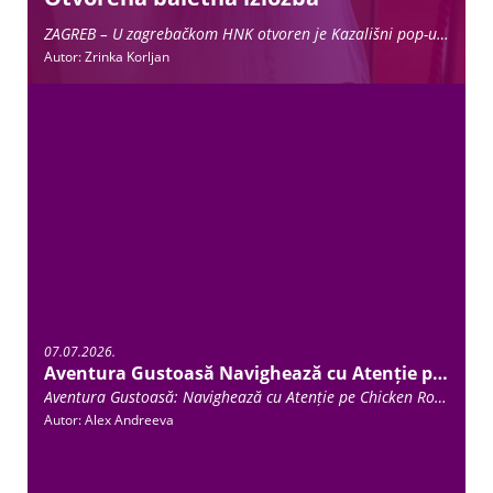
ZAGREB – U zagrebačkom HNK otvoren je Kazališni pop-up muzej, a prva izložba posvećena je baletu. S jedne strane radi se o povijesti Giselle u Zagrebu, a s druge je tu priča
Autor: Zrinka Korljan
07.07.2026.
Aventura Gustoasă Navighează cu Atenție pe Chicken Road și Multiplică-ți Câștigurile la Fiecare Pas!
Aventura Gustoasă: Navighează cu Atenție pe Chicken Road și Multiplică-ți Câștigurile la Fiecare Pas! Principiile de Funcționare ale Chicken Road Strategii de Joc și Gestionarea Ri
Autor: Alex Andreeva