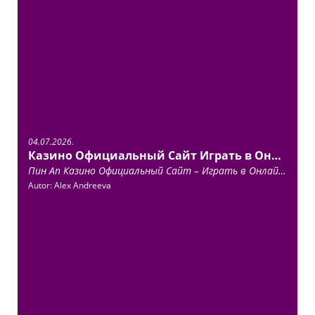
04.07.2026.
Казино Официальный Сайт Играть в Онлайн Казино Pin Up.6278
Пин Ап Казино Официальный Сайт – Играть в Онлайн Казино Pin Up ▶️ ИГРАТЬ Содержимое Преимущества Игры в Онлайн Казино Pin Up Большой выбор игр Как Зарегистрироваться и Начать
Autor: Alex Andreeva