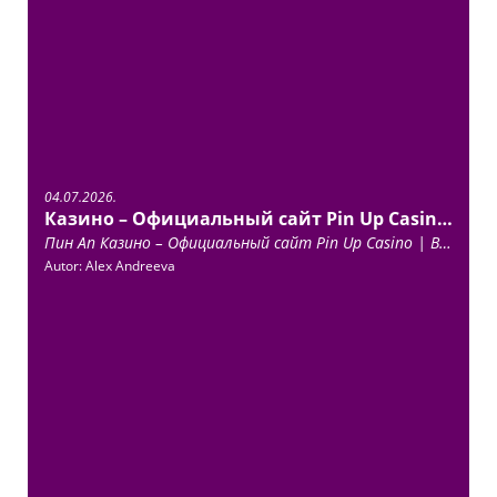
04.07.2026.
Казино – Официальный сайт Pin Up Casino Входи и играй.3327
Пин Ап Казино – Официальный сайт Pin Up Casino | Входи и играй ▶️ ИГРАТЬ Содержимое Пин Ап Казино – Официальный сайт Pin Up Casino Входи и играй Удобство и безопасность
Autor: Alex Andreeva