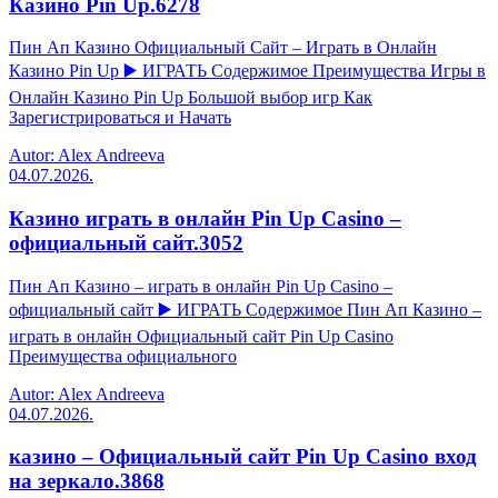
Казино Pin Up.6278
Пин Ап Казино Официальный Сайт – Играть в Онлайн
Казино Pin Up ▶️ ИГРАТЬ Содержимое Преимущества Игры в
Онлайн Казино Pin Up Большой выбор игр Как
Зарегистрироваться и Начать
Autor: Alex Andreeva
04.07.2026.
Казино играть в онлайн Pin Up Casino –
официальный сайт.3052
Пин Ап Казино – играть в онлайн Pin Up Casino –
официальный сайт ▶️ ИГРАТЬ Содержимое Пин Ап Казино –
играть в онлайн Официальный сайт Pin Up Casino
Преимущества официального
Autor: Alex Andreeva
04.07.2026.
казино – Официальный сайт Pin Up Casino вход
на зеркало.3868