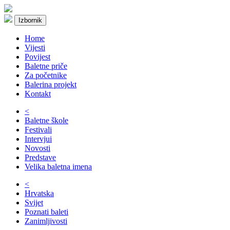
Izbornik
Home
Vijesti
Povijest
Baletne priče
Za početnike
Balerina projekt
Kontakt
<
Baletne škole
Festivali
Intervjui
Novosti
Predstave
Velika baletna imena
<
Hrvatska
Svijet
Poznati baleti
Zanimljivosti