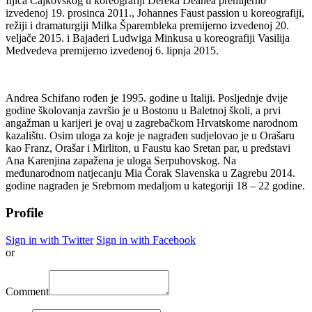
Iljiča Čajkovskog u koreografiji Dereka Deanea premijerno
izvedenoj 19. prosinca 2011., Johannes Faust passion u koreografiji,
režiji i dramaturgiji Milka Šparembleka premijerno izvedenoj 20.
veljače 2015. i Bajaderi Ludwiga Minkusa u koreografiji Vasilija
Medvedeva premijerno izvedenoj 6. lipnja 2015.
Andrea Schifano rođen je 1995. godine u Italiji. Posljednje dvije
godine školovanja završio je u Bostonu u Baletnoj školi, a prvi
angažman u karijeri je ovaj u zagrebačkom Hrvatskome narodnom
kazalištu. Osim uloga za koje je nagrađen sudjelovao je u Orašaru
kao Franz, Orašar i Mirliton, u Faustu kao Sretan par, u predstavi
Ana Karenjina zapažena je uloga Serpuhovskog. Na
međunarodnom natjecanju Mia Čorak Slavenska u Zagrebu 2014.
godine nagrađen je Srebrnom medaljom u kategoriji 18 – 22 godine.
Profile
Sign in with Twitter
Sign in with Facebook
or
Comment