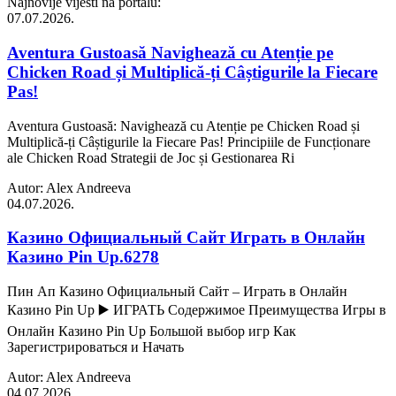
Najnovije vijesti na portalu:
07.07.2026.
Aventura Gustoasă Navighează cu Atenție pe
Chicken Road și Multiplică-ți Câștigurile la Fiecare
Pas!
Aventura Gustoasă: Navighează cu Atenție pe Chicken Road și
Multiplică-ți Câștigurile la Fiecare Pas! Principiile de Funcționare
ale Chicken Road Strategii de Joc și Gestionarea Ri
Autor: Alex Andreeva
04.07.2026.
Казино Официальный Сайт Играть в Онлайн
Казино Pin Up.6278
Пин Ап Казино Официальный Сайт – Играть в Онлайн
Казино Pin Up ▶️ ИГРАТЬ Содержимое Преимущества Игры в
Онлайн Казино Pin Up Большой выбор игр Как
Зарегистрироваться и Начать
Autor: Alex Andreeva
04.07.2026.