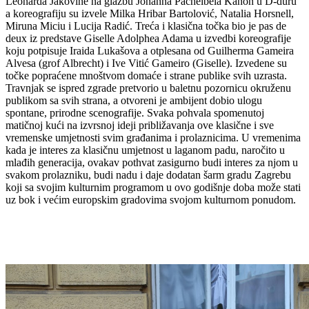
Leonarda Jakovine na glazbu Johanna Pachelbela Kanon u D-duru
a koreografiju su izvele Milka Hribar Bartolović, Natalia Horsnell,
Miruna Miciu i Lucija Radić. Treća i klasična točka bio je pas de
deux iz predstave Giselle Adolphea Adama u izvedbi koreografije
koju potpisuje Iraida Lukašova a otplesana od Guilherma Gameira
Alvesa (grof Albrecht) i Ive Vitić Gameiro (Giselle). Izvedene su
točke popraćene mnoštvom domaće i strane publike svih uzrasta.
Travnjak se ispred zgrade pretvorio u baletnu pozornicu okruženu
publikom sa svih strana, a otvoreni je ambijent dobio ulogu
spontane, prirodne scenografije. Svaka pohvala spomenutoj
matičnoj kući na izvrsnoj ideji približavanja ove klasične i sve
vremenske umjetnosti svim građanima i prolaznicima. U vremenima
kada je interes za klasičnu umjetnost u laganom padu, naročito u
mlađih generacija, ovakav pothvat zasigurno budi interes za njom u
svakom prolazniku, budi nadu i daje dodatan šarm gradu Zagrebu
koji sa svojim kulturnim programom u ovo godišnje doba može stati
uz bok i većim europskim gradovima svojom kulturnom ponudom.