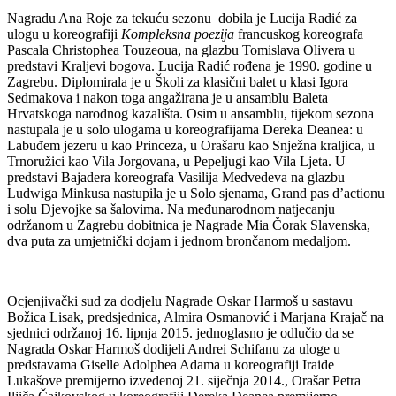
Nagradu Ana Roje za tekuću sezonu dobila je Lucija Radić za
ulogu u koreografiji
Kompleksna poezija
francuskog koreografa
Pascala Christophea Touzeoua, na glazbu Tomislava Olivera u
predstavi Kraljevi bogova. Lucija Radić rođena je 1990. godine u
Zagrebu. Diplomirala je u Školi za klasični balet u klasi Igora
Sedmakova i nakon toga angažirana je u ansamblu Baleta
Hrvatskoga narodnog kazališta. Osim u ansamblu, tijekom sezona
nastupala je u solo ulogama u koreografijama Dereka Deanea: u
Labuđem jezeru u kao Princeza, u Orašaru kao Snježna kraljica, u
Trnoružici kao Vila Jorgovana, u Pepeljugi kao Vila Ljeta. U
predstavi Bajadera koreografa Vasilija Medvedeva na glazbu
Ludwiga Minkusa nastupila je u Solo sjenama, Grand pas d’actionu
i solu Djevojke sa šalovima. Na međunarodnom natjecanju
održanom u Zagrebu dobitnica je Nagrade Mia Čorak Slavenska,
dva puta za umjetnički dojam i jednom brončanom medaljom.
Ocjenjivački sud za dodjelu Nagrade Oskar Harmoš u sastavu
Božica Lisak, predsjednica, Almira Osmanović i Marjana Krajač na
sjednici održanoj 16. lipnja 2015. jednoglasno je odlučio da se
Nagrada Oskar Harmoš dodijeli Andrei Schifanu za uloge u
predstavama Giselle Adolphea Adama u koreografiji Iraide
Lukašove premijerno izvedenoj 21. siječnja 2014., Orašar Petra