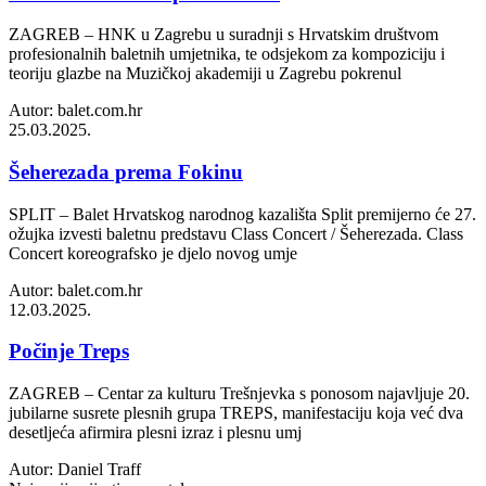
ZAGREB – HNK u Zagrebu u suradnji s Hrvatskim društvom
profesionalnih baletnih umjetnika, te odsjekom za kompoziciju i
teoriju glazbe na Muzičkoj akademiji u Zagrebu pokrenul
Autor: balet.com.hr
25.03.2025.
Šeherezada prema Fokinu
SPLIT – Balet Hrvatskog narodnog kazališta Split premijerno će 27.
ožujka izvesti baletnu predstavu Class Concert / Šeherezada. Class
Concert koreografsko je djelo novog umje
Autor: balet.com.hr
12.03.2025.
Počinje Treps
ZAGREB – Centar za kulturu Trešnjevka s ponosom najavljuje 20.
jubilarne susrete plesnih grupa TREPS, manifestaciju koja već dva
desetljeća afirmira plesni izraz i plesnu umj
Autor: Daniel Traff