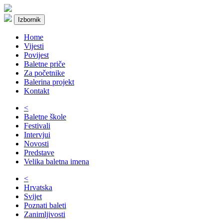
Izbornik
Home
Vijesti
Povijest
Baletne priče
Za početnike
Balerina projekt
Kontakt
<
Baletne škole
Festivali
Intervjui
Novosti
Predstave
Velika baletna imena
<
Hrvatska
Svijet
Poznati baleti
Zanimljivosti