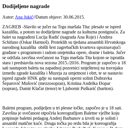
Dodijeljene nagrade
Autor:
Ana Jukić
//
Datum objave: 30.06.2015.
ZAGREB -Slavilo se jučer na Trgu maršala Tita: plesalo se ispred
kazališta, a potom su dodijeljene nagrade za kulturna postignuća. Za
balet su nagrađeni Lucija Radić (nagrada Ana Roje) i Andrea
Schifano (Oskar Harmoš). Proteklih su tjedana ansambli Hrvatskoga
narodnog kazališta obišli šest zagrebačkih kvartova upoznavajući
građane s programom i radom umjetnika opere, drame i baleta. Jučer
se održala završna svečanost na Trgu maršala Tita kojom se ispratila
stara i predstavila nova sezona 2015./2016. Program je započeo u 18
sati nastupom baleta na zapadnoj pozornici smještenoj na travnjaku
između zgrade kazališta i Muzeja za umjetnost i obrt, te se nastavio
ispred zgrade HNK gdje su nastupali operni solisti Dubravka
Šeparović Mušović (mezzosopran), Kristina Anđelka Đopar
(sopran), Damir Klačar (tenor) te Ljubomir Puškarić (bariton).
Baletni program, podijeljen u tri plesne točke, započeo je u 18 sati.
Završna je svečanost otpočela koreografijom Baletne vježbe koju
potpisuje baletni pedagog Andrej Barbanov a izveli su je solisti i
ansambl matične kuće. Druga točka po redu bila je koreografija