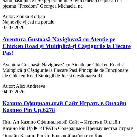
Sadu nastupit će i Sergej Polunjin. Slavni baletan će plesati na
pjesmu “Freedom” Georgea Michaela, na
Autor: Zrinka Korljan
Najnovije vijesti na portalu:
07.07.2026.
Aventura Gustoasă Navighează cu Atenție pe
Chicken Road și Multiplică-ți Câștigurile la Fiecare
Pas!
Aventura Gustoasă: Navighează cu Atenție pe Chicken Road și
Multiplică-ți Câștigurile la Fiecare Pas! Principiile de Funcționare
ale Chicken Road Strategii de Joc și Gestionarea Ri
Autor: Alex Andreeva
04.07.2026.
Казино Официальный Сайт Играть в Онлайн
Казино Pin Up.6278
Пин Ап Казино Официальный Сайт – Играть в Онлайн
Казино Pin Up ▶️ ИГРАТЬ Содержимое Преимущества Игры в
Онлайн Казино Pin Up Большой выбор игр Как