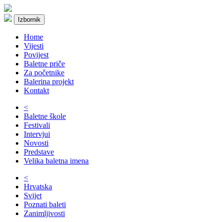
Izbornik
Home
Vijesti
Povijest
Baletne priče
Za početnike
Balerina projekt
Kontakt
<
Baletne škole
Festivali
Intervjui
Novosti
Predstave
Velika baletna imena
<
Hrvatska
Svijet
Poznati baleti
Zanimljivosti