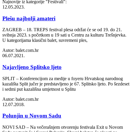
Najnovije iz kategorije
"Festivali"
:
12.05.2023.
Plešu najbolji amateri
ZAGREB – 18. TREPS festival plesa održat će se od 19. do 21.
svibnja 2023. s početkom u 19 sati u Centru za kulturu Trešnjevka.
U kategorijama klasični balet, suvremeni ples,
Autor: balet.com.hr
06.07.2021.
Najavljeno Splitsko ljeto
SPLIT – Konferencijom za medije u foyeru Hrvatskog narodnog
kazališta Split jučer je predstavljeno je 67. Splitsko ljeto. Po šezdeset
i sedmi put kazališna umjetnost u Splitu
Autor: balet.com.hr
12.07.2018.
Polunjin u Novom Sadu
NOVI SAD – Na večerašnjem otvorenju festivala Exit u Novom