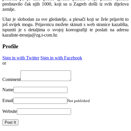
predstavilo čak njih 1000, koji su u Zagreb došli iz svih dijelova
zemlje.
Ulaz je slobodan za sve gledatelje, a plesači koji se žele prijaviti to
još uvijek mogu. Prijavnicu možete skinuti s web stranice kazališta,
ispuniti je s detaljima o svojoj koreografiji te poslati na adresu
kazaliste-tresnja@zg.t-com.hr.
Profile
Sign in with Twitter
Sign in with Facebook
or
Comment
Name
Email
Not published
Website