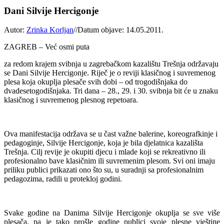
Dani Silvije Hercigonje
Autor:
Zrinka Korljan
//
Datum objave: 14.05.2011.
ZAGREB – Već osmi puta
za redom krajem svibnja u zagrebačkom kazalištu Trešnja održavaju
se Dani Silvije Hercigonje. Riječ je o reviji klasičnog i suvremenog
plesa koja okuplja plesače svih dobi – od trogodišnjaka do
dvadesetogodišnjaka. Tri dana – 28., 29. i 30. svibnja bit će u znaku
klasičnog i suvremenog plesnog repetoara.
Ova manifestacija održava se u čast važne balerine, koreografkinje i
pedagoginje, Silvije Hercigonje, koja je bila djelatnica kazališta
Trešnja. Cilj revije je okupiti djecu i mlade koji se rekreativno ili
profesionalno bave klasičnim ili suvremenim plesom. Svi oni imaju
priliku publici prikazati ono što su, u suradnji sa profesionalnim
pedagozima, radili u protekloj godini.
Svake godine na Danima Silvije Hercigonje okuplja se sve više
plesača, pa je tako prošle godine publici svoje plesne vještine