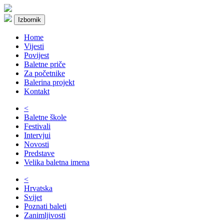
Izbornik
Home
Vijesti
Povijest
Baletne priče
Za početnike
Balerina projekt
Kontakt
<
Baletne škole
Festivali
Intervjui
Novosti
Predstave
Velika baletna imena
<
Hrvatska
Svijet
Poznati baleti
Zanimljivosti