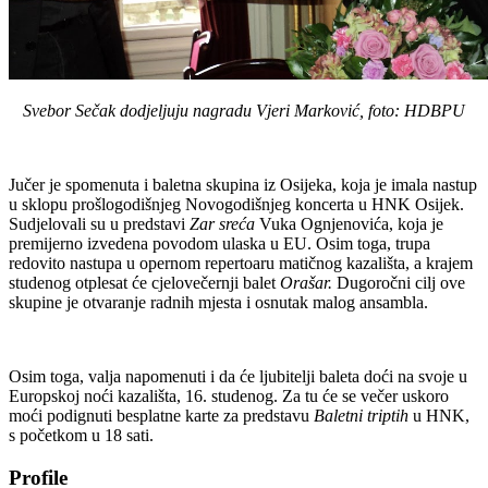
Svebor Sečak dodjeljuju nagradu Vjeri Marković, foto: HDBPU
Jučer je spomenuta i baletna skupina iz Osijeka, koja je imala nastup
u sklopu prošlogodišnjeg Novogodišnjeg koncerta u HNK Osijek.
Sudjelovali su u predstavi
Zar sreća
Vuka Ognjenovića, koja je
premijerno izvedena povodom ulaska u EU. Osim toga, trupa
redovito nastupa u opernom repertoaru matičnog kazališta, a krajem
studenog otplesat će cjelovečernji balet
Orašar.
Dugoročni cilj ove
skupine je otvaranje radnih mjesta i osnutak malog ansambla.
Osim toga, valja napomenuti i da će ljubitelji baleta doći na svoje u
Europskoj noći kazališta, 16. studenog. Za tu će se večer uskoro
moći podignuti besplatne karte za predstavu
Baletni triptih
u HNK,
s početkom u 18 sati.
Profile