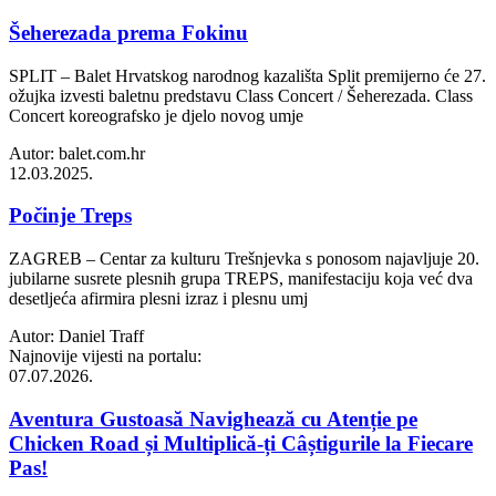
Šeherezada prema Fokinu
SPLIT – Balet Hrvatskog narodnog kazališta Split premijerno će 27.
ožujka izvesti baletnu predstavu Class Concert / Šeherezada. Class
Concert koreografsko je djelo novog umje
Autor: balet.com.hr
12.03.2025.
Počinje Treps
ZAGREB – Centar za kulturu Trešnjevka s ponosom najavljuje 20.
jubilarne susrete plesnih grupa TREPS, manifestaciju koja već dva
desetljeća afirmira plesni izraz i plesnu umj
Autor: Daniel Traff
Najnovije vijesti na portalu:
07.07.2026.
Aventura Gustoasă Navighează cu Atenție pe
Chicken Road și Multiplică-ți Câștigurile la Fiecare
Pas!