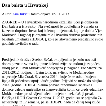
Dan baleta u Hrvatskoj
Autor:
Ana Jukić
//
Datum objave: 05.11.2013.
ZAGREB – U Hrvatskom narodnom kazalištu jučer je obilježen
Dan baleta u Hrvatskoj. Na svečanosti je dodijeljena Nagrada za
izuzetan doprinos hrvatskoj baletnoj umjetnosti, koju je dobila Vjera
Marković. Događaj je organiziralo Hrvatsko društvo profesionalnih
baletnih umjetnika (HDPBU), koje je istovremeno predstavilo svoje
godišnje izviješće o radu.
Predsjednik društva Svebor Sečak okupljenima je iznio novosti
dobro poznate svima koji prate baletni svijet: sa radom je započeo
studij plesa, Pavli Mikolavčić dodijeljena je nagrada Tito Strozzi za
2011./2012. godinu… Osim toga, najavljeno je Međunarodno
natjecanje Mia Ćorak Savenska 2014., koje će se odrati krajem
lipnja ili početkom srpnja iduće godine. Prijaviti se može do ožujka
2014. godine. HDPBU planira pozvati renomirane svjetske i
domaće baletne umjetnike za članove žirija kojim će predsjedati Irek
Mukhamedov, proslavljeni baletni umjetnik, nekadašnji prvak
Boljšoja i ROH Covent Gardena. U 2012. godini su se prijavila 74
natjecatelja iz 17 zemalja, pa se HDBPU nada da će taj broj iduće