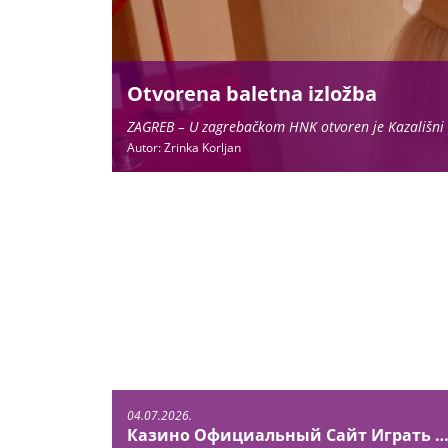
Otvorena baletna izložba
Autor: Zrinka Korljan
04.07.2026.
Казино Официальный Сайт Играть в Онлайн Казино Pin Up