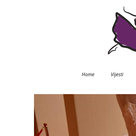
Home
Vijesti