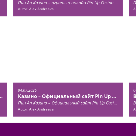
 в Онлайн Казино Pin Up
ИГРАТЬ Содержимое Преимущества Игры в 
Пин Ап Казино – играть в онлайн Pin Up Casino – официальный сайт
Autor: Alex Andreeva
A
04.07.2026.
0
зино регистрация и вход.4199
Казино – Официальный сайт Pin Up Casino Входи и играй.3327
Пин Ап Казино – Официальный сайт Pin Up Casino | Входи и играй
Autor: Alex Andreeva
A