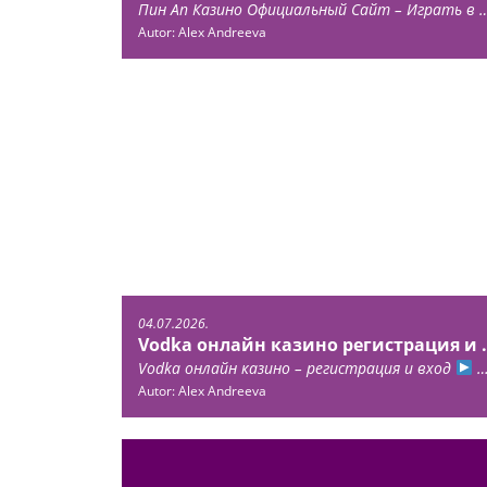
Пин Ап Казино Официальный Сайт – Играть
Autor: Alex Andreeva
04.07.2026.
Vodka онлайн ка
Vodka онлайн казино – регистрация и вход
ИГРАТЬ Содержимое Вода онлайн казино: регистрация и вход Шаги регистрации: Шаг 1: регистрация Шаги регистрации: Шаг 2: Ввод логина
Autor: Alex Andreeva