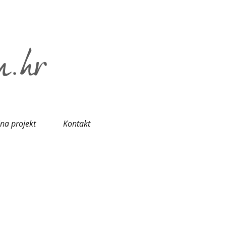
ina projekt
Kontakt