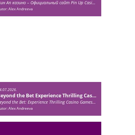
Онлайн Казино Pin Up Большой выбор игр Как Зарегистрироват
ИГРАТЬ Содержимое Пин Ап Казино – играть в онла
Пин Ап казино – Официальный сайт Pin Up Casino вход на зеркало
utor: Alex Andreeva
4.07.2026.
Beyond the Bet Experience Thrilling Casino Games & Top Sportsbook Action with 4rabet.
ИГРАТЬ Содержимое Пин Ап Казино – Официальный сайт 
Beyond the Bet: Experience Thrilling Casino Games & Top Sportsbook Action with 4rabet. A Deep Dive into 4rabet’s Casino Games Exploring the Variety of Slot Games The Thri
utor: Alex Andreeva