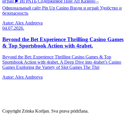
играй ▶️ ИГРАТЬ Содержимое Пин Ап Казино –
Официальный сайт Pin Up Casino Входи и играй Удобство и
безопасность
Autor: Alex Andreeva
04.07.2026.
Beyond the Bet Experience Thrilling Casino Games
& Top Sportsbook Action with 4rabet.
Beyond the Bet: Experience Thrilling Casino Games & Top
Sportsbook Action with 4rabet. A Deep Dive into 4rabet’s Casino
Games Exploring the Variety of Slot Games The Thri
Autor: Alex Andreeva
Copyright Zrinka Korljan. Sva prava pridržana.