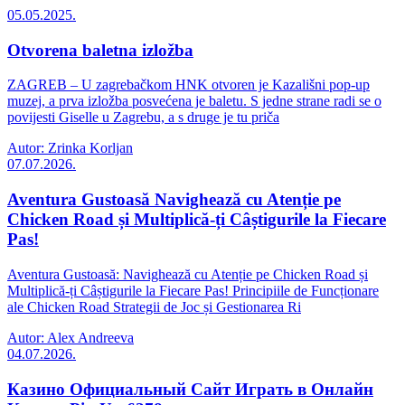
05.05.2025.
Otvorena baletna izložba
ZAGREB – U zagrebačkom HNK otvoren je Kazališni pop-up
muzej, a prva izložba posvećena je baletu. S jedne strane radi se o
povijesti Giselle u Zagrebu, a s druge je tu priča
Autor: Zrinka Korljan
07.07.2026.
Aventura Gustoasă Navighează cu Atenție pe
Chicken Road și Multiplică-ți Câștigurile la Fiecare
Pas!
Aventura Gustoasă: Navighează cu Atenție pe Chicken Road și
Multiplică-ți Câștigurile la Fiecare Pas! Principiile de Funcționare
ale Chicken Road Strategii de Joc și Gestionarea Ri
Autor: Alex Andreeva
04.07.2026.
Казино Официальный Сайт Играть в Онлайн