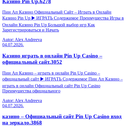
Казино Pin Up.6278
Пин Ап Казино Официальный Сайт – Играть в Онлайн
Казино Pin Up ▶️ ИГРАТЬ Содержимое Преимущества Игры в
Онлайн Казино Pin Up Большой выбор игр Как
Зарегистрироваться и Начать
Autor: Alex Andreeva
04.07.2026.
Казино играть в онлайн Pin Up Casino –
официальный сайт.3052
Пин Ап Казино – играть в онлайн Pin Up Casino –
официальный сайт ▶️ ИГРАТЬ Содержимое Пин Ап Казино –
играть в онлайн Официальный сайт Pin Up Casino
Преимущества официального
Autor: Alex Andreeva
04.07.2026.
казино – Официальный сайт Pin Up Casino вход
на зеркало.3868