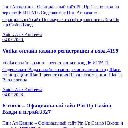
Пин Ап казино – Официальный сайт Pin Up Casino вход на
зеркало ▶️ ИГРАТЬ Содержимое Пин Ап казино –
Официальный сайт Преимущества официального сайта Pin
Up Casino Вход
Autor: Alex Andreeva
04.07.2026.
Vodka онлайн казино регистрация и вход.4199
Vodka онлайн казино – регистрация и вход ▶️ ИГРАТЬ
Содержимое Вода онлайн казино: регистрация и вход Шаги
регистрации: Шаг 1: регистрация Шаги регистрации: Шаг 2:
Ввод логина
Autor: Alex Andreeva
04.07.2026.
Казино – Официальный сайт Pin Up Casino
Входи и играй.3327
Пин Ап Казино – Официальный сайт Pin Up Casino | Входи и