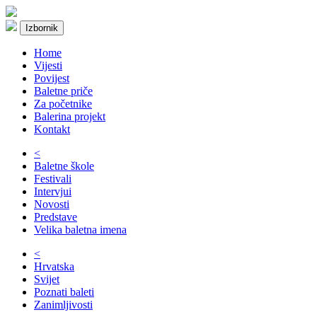
Izbornik
Home
Vijesti
Povijest
Baletne priče
Za početnike
Balerina projekt
Kontakt
<
Baletne škole
Festivali
Intervjui
Novosti
Predstave
Velika baletna imena
<
Hrvatska
Svijet
Poznati baleti
Zanimljivosti