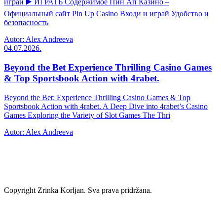
играй ▶️ ИГРАТЬ Содержимое Пин Ап Казино –
Официальный сайт Pin Up Casino Входи и играй Удобство и
безопасность
Autor: Alex Andreeva
04.07.2026.
Beyond the Bet Experience Thrilling Casino Games
& Top Sportsbook Action with 4rabet.
Beyond the Bet: Experience Thrilling Casino Games & Top
Sportsbook Action with 4rabet. A Deep Dive into 4rabet’s Casino
Games Exploring the Variety of Slot Games The Thri
Autor: Alex Andreeva
Copyright Zrinka Korljan. Sva prava pridržana.