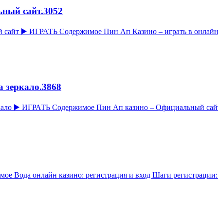
ьный сайт.3052
ый сайт ▶️ ИГРАТЬ Содержимое Пин Ап Казино – играть в онлай
а зеркало.3868
ркало ▶️ ИГРАТЬ Содержимое Пин Ап казино – Официальный сай
мое Вода онлайн казино: регистрация и вход Шаги регистрации: