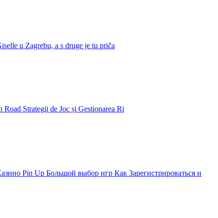
elle u Zagrebu, a s druge je tu priča
n Road Strategii de Joc și Gestionarea Ri
зино Pin Up Большой выбор игр Как Зарегистрироваться и