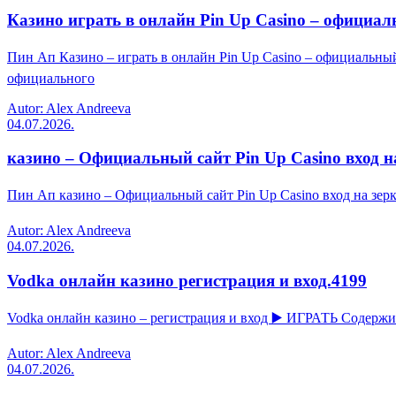
Казино играть в онлайн Pin Up Casino – официал
Пин Ап Казино – играть в онлайн Pin Up Casino – официальн
официального
Autor: Alex Andreeva
04.07.2026.
казино – Официальный сайт Pin Up Casino вход н
Пин Ап казино – Официальный сайт Pin Up Casino вход на зе
Autor: Alex Andreeva
04.07.2026.
Vodka онлайн казино регистрация и вход.4199
Vodka онлайн казино – регистрация и вход ▶️ ИГРАТЬ Содержи
Autor: Alex Andreeva
04.07.2026.