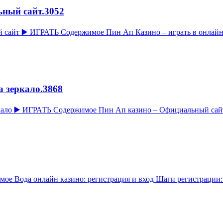
ьный сайт.3052
ый сайт ▶️ ИГРАТЬ Содержимое Пин Ап Казино – играть в онлай
а зеркало.3868
ркало ▶️ ИГРАТЬ Содержимое Пин Ап казино – Официальный сай
мое Вода онлайн казино: регистрация и вход Шаги регистрации: