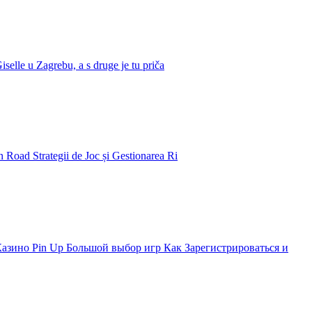
elle u Zagrebu, a s druge je tu priča
n Road Strategii de Joc și Gestionarea Ri
зино Pin Up Большой выбор игр Как Зарегистрироваться и