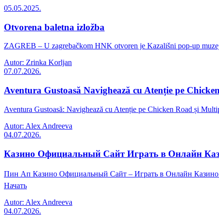
05.05.2025.
Otvorena baletna izložba
ZAGREB – U zagrebačkom HNK otvoren je Kazališni pop-up muzej, a prv
Autor: Zrinka Korljan
07.07.2026.
Aventura Gustoasă Navighează cu Atenție pe Chicken R
Aventura Gustoasă: Navighează cu Atenție pe Chicken Road și Multiplic
Autor: Alex Andreeva
04.07.2026.
Казино Официальный Сайт Играть в Онлайн Каз
Пин Ап Казино Официальный Сайт – Играть в Онлайн Казино 
Начать
Autor: Alex Andreeva
04.07.2026.