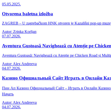
05.05.2025.
Otvorena baletna izložba
ZAGREB – U zagrebačkom HNK otvoren je Kazališni pop-up muzej, a prv
Autor: Zrinka Korljan
07.07.2026.
Aventura Gustoasă Navighează cu Atenție pe Chicken R
Aventura Gustoasă: Navighează cu Atenție pe Chicken Road și Multiplic
Autor: Alex Andreeva
04.07.2026.
Казино Официальный Сайт Играть в Онлайн Каз
Пин Ап Казино Официальный Сайт – Играть в Онлайн Казино 
Начать
Autor: Alex Andreeva
04.07.2026.