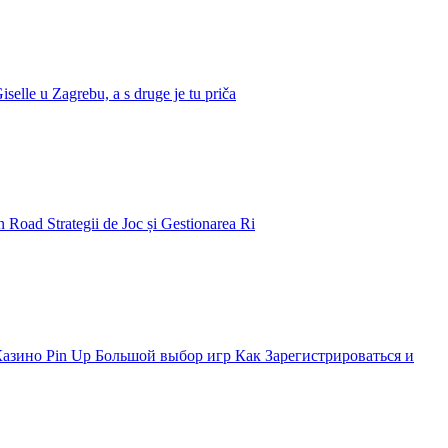
elle u Zagrebu, a s druge je tu priča
n Road Strategii de Joc și Gestionarea Ri
зино Pin Up Большой выбор игр Как Зарегистрироваться и