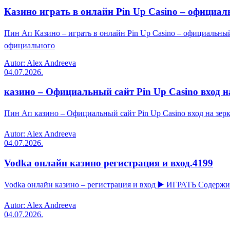
Казино играть в онлайн Pin Up Casino – официал
Пин Ап Казино – играть в онлайн Pin Up Casino – официальн
официального
Autor: Alex Andreeva
04.07.2026.
казино – Официальный сайт Pin Up Casino вход н
Пин Ап казино – Официальный сайт Pin Up Casino вход на зе
Autor: Alex Andreeva
04.07.2026.
Vodka онлайн казино регистрация и вход.4199
Vodka онлайн казино – регистрация и вход ▶️ ИГРАТЬ Содержи
Autor: Alex Andreeva
04.07.2026.