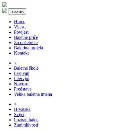
Izbornik
Home
Vijesti
Povijest
Baletne priče
Za početnike
Balerina projekt
Kontakt
<
Baletne škole
Festivali
Intervjui
Novosti
Predstave
Velika baletna imena
<
Hrvatska
Svijet
Poznati baleti
Zanimljivosti