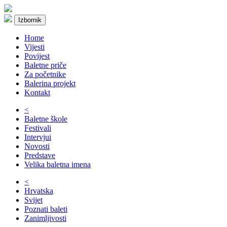
Izbornik
Home
Vijesti
Povijest
Baletne priče
Za početnike
Balerina projekt
Kontakt
<
Baletne škole
Festivali
Intervjui
Novosti
Predstave
Velika baletna imena
<
Hrvatska
Svijet
Poznati baleti
Zanimljivosti