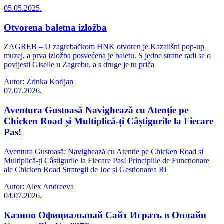
05.05.2025.
Otvorena baletna izložba
ZAGREB – U zagrebačkom HNK otvoren je Kazališni pop-up
muzej, a prva izložba posvećena je baletu. S jedne strane radi se o
povijesti Giselle u Zagrebu, a s druge je tu priča
Autor: Zrinka Korljan
07.07.2026.
Aventura Gustoasă Navighează cu Atenție pe
Chicken Road și Multiplică-ți Câștigurile la Fiecare
Pas!
Aventura Gustoasă: Navighează cu Atenție pe Chicken Road și
Multiplică-ți Câștigurile la Fiecare Pas! Principiile de Funcționare
ale Chicken Road Strategii de Joc și Gestionarea Ri
Autor: Alex Andreeva
04.07.2026.
Казино Официальный Сайт Играть в Онлайн