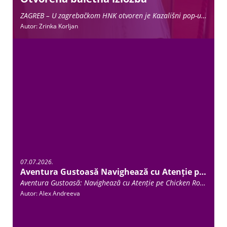
ZAGREB – U zagrebačkom HNK otvoren je Kazališni pop-up muzej, a prva izložba posvećena je baletu. S jedne strane radi se o povijesti Giselle u Zagrebu, a s druge je tu priča
Autor: Zrinka Korljan
07.07.2026.
Aventura Gustoasă Navighează cu Atenție pe Chicken Road și Multiplică-ți Câștigurile la Fiecare Pas!
Aventura Gustoasă: Navighează cu Atenție pe Chicken Road și Multiplică-ți Câștigurile la Fiecare Pas! Principiile de Funcționare ale Chicken Road Strategii de Joc și Gestionarea Ri
Autor: Alex Andreeva