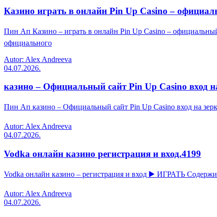
Казино играть в онлайн Pin Up Casino – официал
Пин Ап Казино – играть в онлайн Pin Up Casino – официальн
официального
Autor: Alex Andreeva
04.07.2026.
казино – Официальный сайт Pin Up Casino вход н
Пин Ап казино – Официальный сайт Pin Up Casino вход на зе
Autor: Alex Andreeva
04.07.2026.
Vodka онлайн казино регистрация и вход.4199
Vodka онлайн казино – регистрация и вход ▶️ ИГРАТЬ Содержи
Autor: Alex Andreeva
04.07.2026.