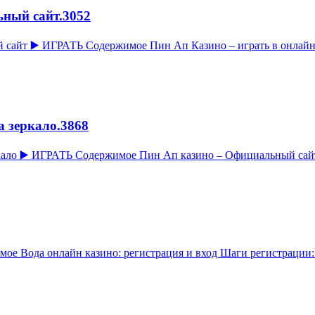
ьный сайт.3052
ый сайт ▶️ ИГРАТЬ Содержимое Пин Ап Казино – играть в онлай
а зеркало.3868
ркало ▶️ ИГРАТЬ Содержимое Пин Ап казино – Официальный сай
мое Вода онлайн казино: регистрация и вход Шаги регистрации: