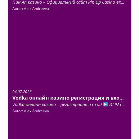
Пин Ап казино – Официальный сайт Pin Up Casino вход на зеркало
Autor: Alex Andreeva
04.07.2026.
Vodka онлайн казино регистрация и вход.4199
Vodka онлайн казино – регистрация и вход
ИГРАТЬ Содержимое Вода онлайн казино: регистрация и вход Шаги регистрации: Шаг 1: регистрация Шаги регистрации: Шаг 2: Ввод логина
Autor: Alex Andreeva