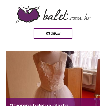
IZBORNIK
Otvorena baletna izložba