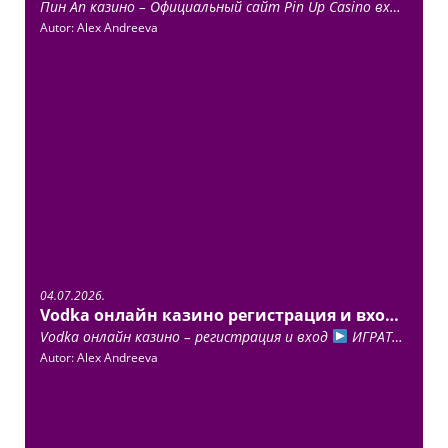
Пин Ап казино – Официальный сайт Pin Up Casino вход на зеркало
Autor: Alex Andreeva
04.07.2026.
Vodka онлайн казино регистрация и вход.4199
Vodka онлайн казино – регистрация и вход
ИГРАТЬ Содержимое Вода онлайн казино: регистрация и вход Шаги регистрации: Шаг 1: регистрация Шаги регистрации: Шаг 2: Ввод логина
Autor: Alex Andreeva