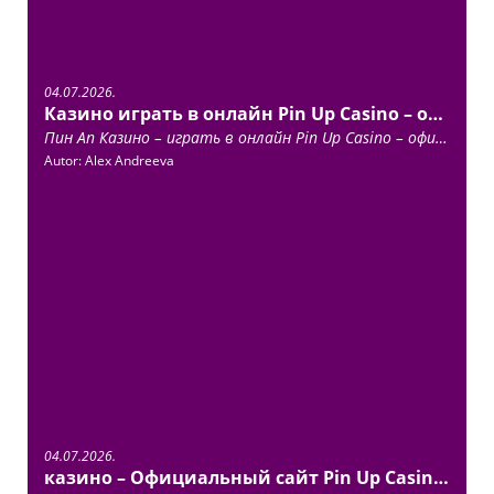
04.07.2026.
Казино играть в онлайн Pin Up Casino – официальный сайт.3052
Пин Ап Казино – играть в онлайн Pin Up Casino – официальный сайт
Autor: Alex Andreeva
04.07.2026.
казино – Официальный сайт Pin Up Casino вход на зеркало.3868