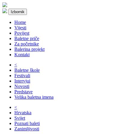
Izbornik
Home
Vijesti
Povijest
Baletne priče
Za početnike
Balerina projekt
Kontakt
<
Baletne škole
Festivali
Intervjui
Novosti
Predstave
Velika baletna imena
<
Hrvatska
Svijet
Poznati baleti
Zanimljivosti