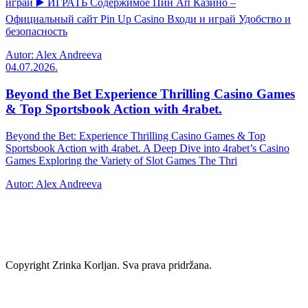
играй ▶️ ИГРАТЬ Содержимое Пин Ап Казино –
Официальный сайт Pin Up Casino Входи и играй Удобство и
безопасность
Autor: Alex Andreeva
04.07.2026.
Beyond the Bet Experience Thrilling Casino Games
& Top Sportsbook Action with 4rabet.
Beyond the Bet: Experience Thrilling Casino Games & Top
Sportsbook Action with 4rabet. A Deep Dive into 4rabet’s Casino
Games Exploring the Variety of Slot Games The Thri
Autor: Alex Andreeva
Copyright Zrinka Korljan. Sva prava pridržana.