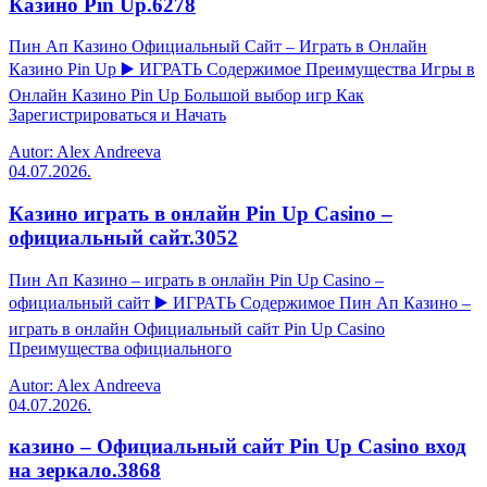
Казино Pin Up.6278
Пин Ап Казино Официальный Сайт – Играть в Онлайн
Казино Pin Up ▶️ ИГРАТЬ Содержимое Преимущества Игры в
Онлайн Казино Pin Up Большой выбор игр Как
Зарегистрироваться и Начать
Autor: Alex Andreeva
04.07.2026.
Казино играть в онлайн Pin Up Casino –
официальный сайт.3052
Пин Ап Казино – играть в онлайн Pin Up Casino –
официальный сайт ▶️ ИГРАТЬ Содержимое Пин Ап Казино –
играть в онлайн Официальный сайт Pin Up Casino
Преимущества официального
Autor: Alex Andreeva
04.07.2026.
казино – Официальный сайт Pin Up Casino вход
на зеркало.3868