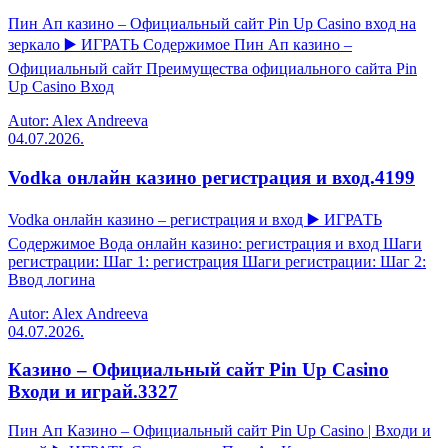
Пин Ап казино – Официальный сайт Pin Up Casino вход на
зеркало ▶️ ИГРАТЬ Содержимое Пин Ап казино –
Официальный сайт Преимущества официального сайта Pin
Up Casino Вход
Autor: Alex Andreeva
04.07.2026.
Vodka онлайн казино регистрация и вход.4199
Vodka онлайн казино – регистрация и вход ▶️ ИГРАТЬ
Содержимое Вода онлайн казино: регистрация и вход Шаги
регистрации: Шаг 1: регистрация Шаги регистрации: Шаг 2:
Ввод логина
Autor: Alex Andreeva
04.07.2026.
Казино – Официальный сайт Pin Up Casino
Входи и играй.3327
Пин Ап Казино – Официальный сайт Pin Up Casino | Входи и