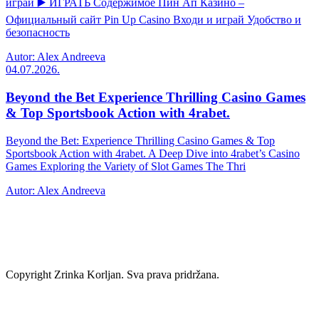
играй ▶️ ИГРАТЬ Содержимое Пин Ап Казино –
Официальный сайт Pin Up Casino Входи и играй Удобство и
безопасность
Autor: Alex Andreeva
04.07.2026.
Beyond the Bet Experience Thrilling Casino Games
& Top Sportsbook Action with 4rabet.
Beyond the Bet: Experience Thrilling Casino Games & Top
Sportsbook Action with 4rabet. A Deep Dive into 4rabet’s Casino
Games Exploring the Variety of Slot Games The Thri
Autor: Alex Andreeva
Copyright Zrinka Korljan. Sva prava pridržana.