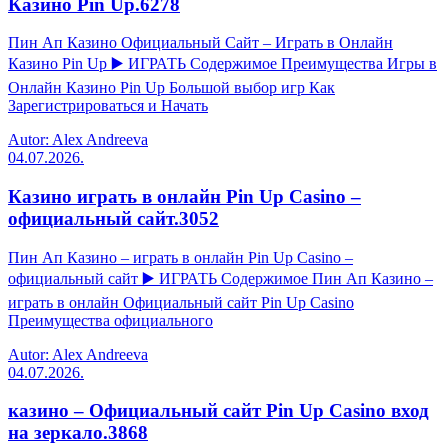
Казино Pin Up.6278
Пин Ап Казино Официальный Сайт – Играть в Онлайн
Казино Pin Up ▶️ ИГРАТЬ Содержимое Преимущества Игры в
Онлайн Казино Pin Up Большой выбор игр Как
Зарегистрироваться и Начать
Autor: Alex Andreeva
04.07.2026.
Казино играть в онлайн Pin Up Casino –
официальный сайт.3052
Пин Ап Казино – играть в онлайн Pin Up Casino –
официальный сайт ▶️ ИГРАТЬ Содержимое Пин Ап Казино –
играть в онлайн Официальный сайт Pin Up Casino
Преимущества официального
Autor: Alex Andreeva
04.07.2026.
казино – Официальный сайт Pin Up Casino вход
на зеркало.3868