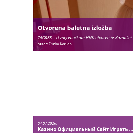
Otvorena baletna izložba
Autor: Zrinka Korljan
04.07.2026.
Казино Официальный Сайт Играть в Онлайн Казино Pin Up