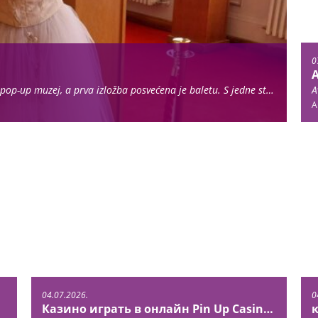
0
ZAGREB – U zagrebačkom HNK otvoren je Kazališni pop-up muzej, a prva izložba posvećena je baletu. S jedne strane radi se o povijesti Giselle u Zagrebu, a s druge je tu priča
A
04.07.2026.
0
.6278
Казино играть в онлайн Pin Up Casino – официальный сайт.3052