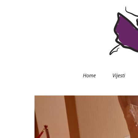
Home
Vijesti