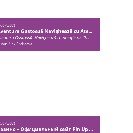
7.07.2026.
Aventura Gustoasă Navighează cu Atenție pe Chicken Road și Multiplică-ți Câștigurile la Fiecare Pas!
Aventura Gustoasă: Navighează cu Atenție pe Chicken Road și Multiplică-ți Câștigurile la Fiecare Pas! Principiile de Funcționare ale Chicken Road Strategii de Joc și Gestionarea Ri
utor: Alex Andreeva
4.07.2026.
казино – Официальный сайт Pin Up Casino вход на зеркало.3868