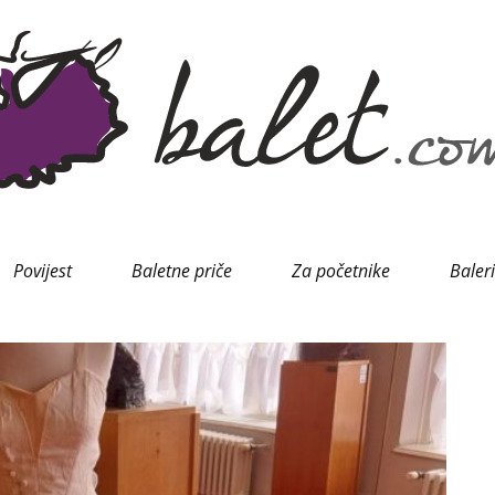
Povijest
Baletne priče
Za početnike
Baler