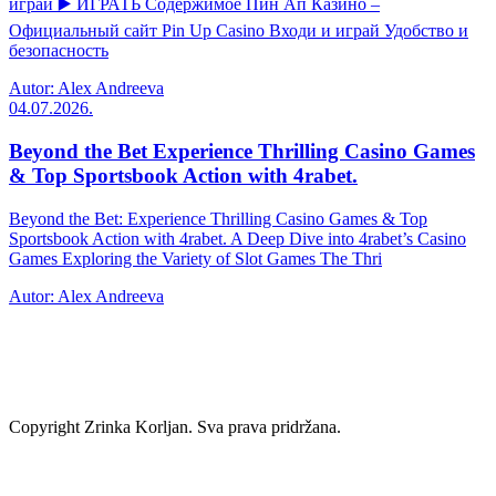
играй ▶️ ИГРАТЬ Содержимое Пин Ап Казино –
Официальный сайт Pin Up Casino Входи и играй Удобство и
безопасность
Autor: Alex Andreeva
04.07.2026.
Beyond the Bet Experience Thrilling Casino Games
& Top Sportsbook Action with 4rabet.
Beyond the Bet: Experience Thrilling Casino Games & Top
Sportsbook Action with 4rabet. A Deep Dive into 4rabet’s Casino
Games Exploring the Variety of Slot Games The Thri
Autor: Alex Andreeva
Copyright Zrinka Korljan. Sva prava pridržana.