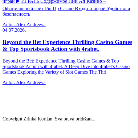
играй ▶️ ИГРАТЬ Содержимое Пин Ап Казино –
Официальный сайт Pin Up Casino Входи и играй Удобство и
безопасность
Autor: Alex Andreeva
04.07.2026.
Beyond the Bet Experience Thrilling Casino Games
& Top Sportsbook Action with 4rabet.
Beyond the Bet: Experience Thrilling Casino Games & Top
Sportsbook Action with 4rabet. A Deep Dive into 4rabet’s Casino
Games Exploring the Variety of Slot Games The Thri
Autor: Alex Andreeva
Copyright Zrinka Korljan. Sva prava pridržana.