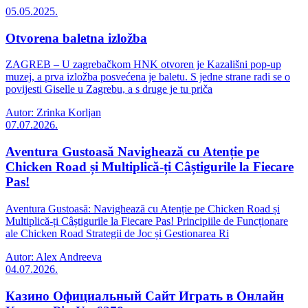
05.05.2025.
Otvorena baletna izložba
ZAGREB – U zagrebačkom HNK otvoren je Kazališni pop-up
muzej, a prva izložba posvećena je baletu. S jedne strane radi se o
povijesti Giselle u Zagrebu, a s druge je tu priča
Autor: Zrinka Korljan
07.07.2026.
Aventura Gustoasă Navighează cu Atenție pe
Chicken Road și Multiplică-ți Câștigurile la Fiecare
Pas!
Aventura Gustoasă: Navighează cu Atenție pe Chicken Road și
Multiplică-ți Câștigurile la Fiecare Pas! Principiile de Funcționare
ale Chicken Road Strategii de Joc și Gestionarea Ri
Autor: Alex Andreeva
04.07.2026.
Казино Официальный Сайт Играть в Онлайн