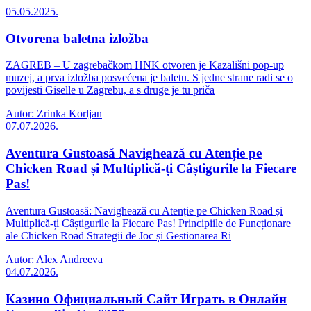
05.05.2025.
Otvorena baletna izložba
ZAGREB – U zagrebačkom HNK otvoren je Kazališni pop-up
muzej, a prva izložba posvećena je baletu. S jedne strane radi se o
povijesti Giselle u Zagrebu, a s druge je tu priča
Autor: Zrinka Korljan
07.07.2026.
Aventura Gustoasă Navighează cu Atenție pe
Chicken Road și Multiplică-ți Câștigurile la Fiecare
Pas!
Aventura Gustoasă: Navighează cu Atenție pe Chicken Road și
Multiplică-ți Câștigurile la Fiecare Pas! Principiile de Funcționare
ale Chicken Road Strategii de Joc și Gestionarea Ri
Autor: Alex Andreeva
04.07.2026.
Казино Официальный Сайт Играть в Онлайн